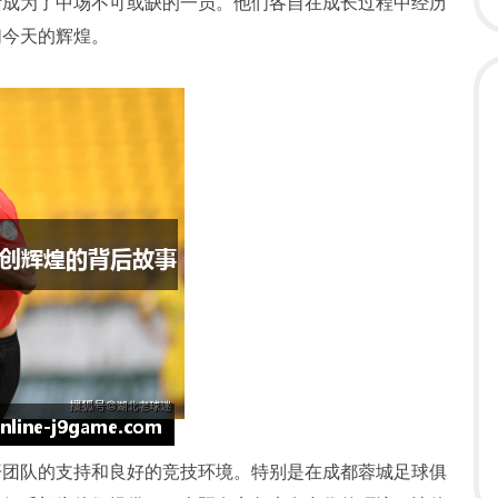
渐成为了中场不可或缺的一员。他们各自在成长过程中经历
们今天的辉煌。
开团队的支持和良好的竞技环境。特别是在成都蓉城足球俱