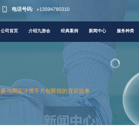
电话号码:
+13594780310
公司首页
介绍九游会
经典案例
新闻中心
服务种类
世豪与周定洋携手共创辉煌的背后故事