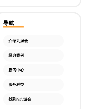
导航
介绍九游会
经典案例
新闻中心
服务种类
找到j9九游会