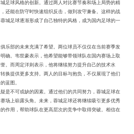
蓉城足球风格的创新。通过两人对比赛节奏和场上局势的精
力，还能在防守时快速组织反击，做到攻守兼备。这样的战
得蓉城足球逐渐形成了自己独特的风格，成为国内足球的一
球俱乐部的未来充满了希望。两位球员不仅仅在当前赛季发
分明确。韦世豪表示，他希望能够带领球队在国内赛场上取
荣誉。而周定洋则表示，他将继续努力提升自己的技术水
防转换提供更多支持。两人的目标与抱负，不仅展现了他们
来的蓝图。
无疑是不可或缺的因素。通过他们的共同努力，蓉城足球在
际赛场上崭露头角。未来，蓉城足球还将继续吸引更多优秀
们的作用，帮助球队在更高层次的竞争中取得突破。相信在
。