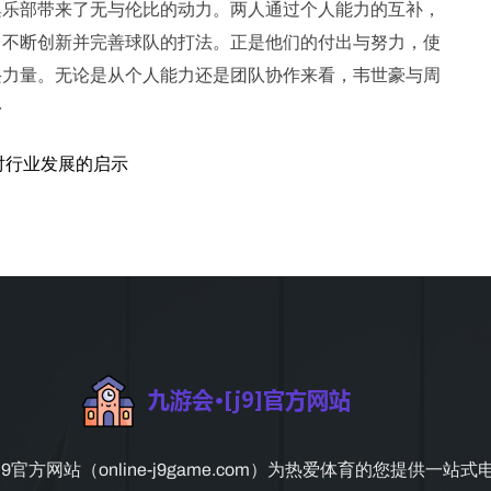
俱乐部带来了无与伦比的动力。两人通过个人能力的互补，
，不断创新并完善球队的打法。正是他们的付出与努力，使
兴力量。无论是从个人能力还是团队协作来看，韦世豪与周
�
对行业发展的启示
9官方网站（online-j9game.com）为热爱体育的您提供一站