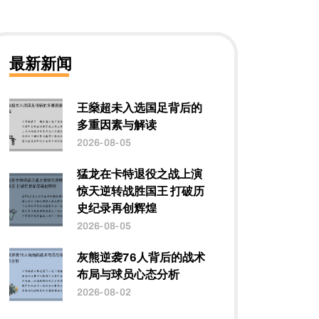
最新新闻
王燊超未入选国足背后的
多重因素与解读
2026-08-05
猛龙在卡特退役之战上演
惊天逆转战胜国王 打破历
史纪录再创辉煌
2026-08-05
灰熊逆袭76人背后的战术
布局与球员心态分析
2026-08-02