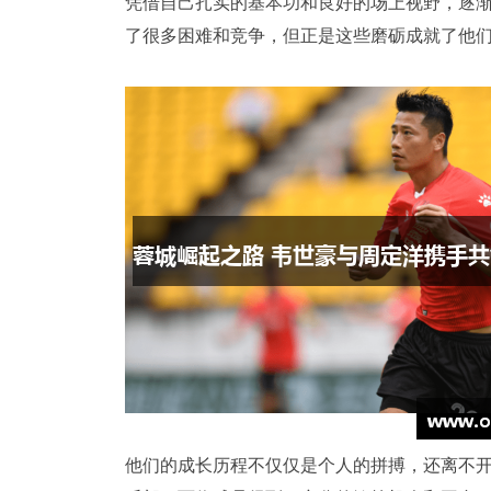
凭借自己扎实的基本功和良好的场上视野，逐
了很多困难和竞争，但正是这些磨砺成就了他
他们的成长历程不仅仅是个人的拼搏，还离不