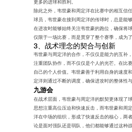
更多的进球和胜利。
除此之外，韦世豪和周定洋在比赛中的相互信
球员，韦世豪在接到周定洋的传球时，总是能
在进攻时能够始终关注韦世豪的跑位，确保将
仅限于一场比赛，而是贯穿了整个赛季，成为
3、战术理念的契合与创新
韦世豪与周定洋的合作，不仅仅是能力的互补
注重团队协作，而不仅仅是个人的光芒。在比
自己的个人价值。韦世豪善于利用自身的速度
定洋则通过不断的调度，确保进攻时的整体性
九游会
在战术层面，韦世豪与周定洋的默契更体现了
思想注重高位压迫和快速反击，而韦世豪和周
洋在中场的组织，形成了快速反击的核心，两者
论是面对强队还是弱队，他们都能够通过这种