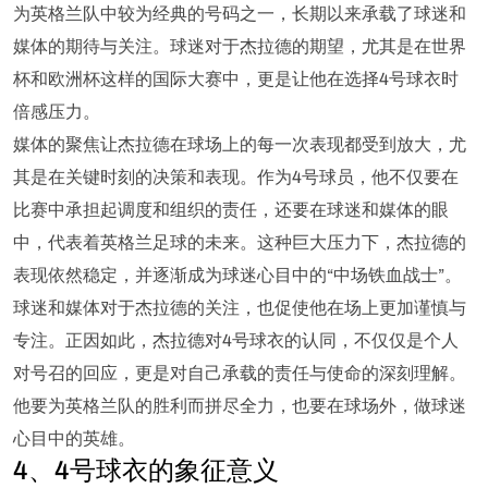
为英格兰队中较为经典的号码之一，长期以来承载了球迷和
媒体的期待与关注。球迷对于杰拉德的期望，尤其是在世界
杯和欧洲杯这样的国际大赛中，更是让他在选择4号球衣时
倍感压力。
媒体的聚焦让杰拉德在球场上的每一次表现都受到放大，尤
其是在关键时刻的决策和表现。作为4号球员，他不仅要在
比赛中承担起调度和组织的责任，还要在球迷和媒体的眼
中，代表着英格兰足球的未来。这种巨大压力下，杰拉德的
表现依然稳定，并逐渐成为球迷心目中的“中场铁血战士”。
球迷和媒体对于杰拉德的关注，也促使他在场上更加谨慎与
专注。正因如此，杰拉德对4号球衣的认同，不仅仅是个人
对号召的回应，更是对自己承载的责任与使命的深刻理解。
他要为英格兰队的胜利而拼尽全力，也要在球场外，做球迷
心目中的英雄。
4、4号球衣的象征意义