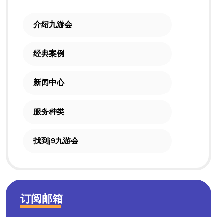
介绍九游会
经典案例
新闻中心
服务种类
找到j9九游会
订阅邮箱