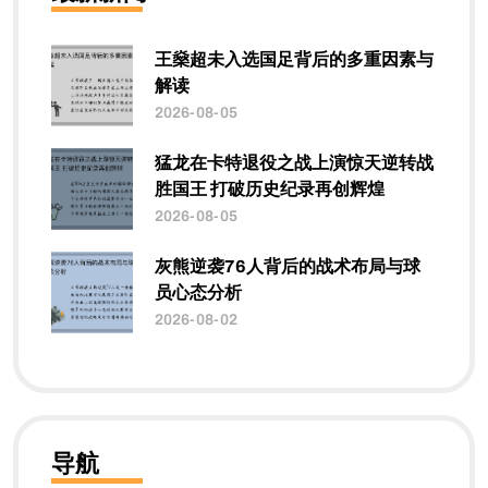
王燊超未入选国足背后的多重因素与
解读
2026-08-05
猛龙在卡特退役之战上演惊天逆转战
胜国王 打破历史纪录再创辉煌
2026-08-05
灰熊逆袭76人背后的战术布局与球
员心态分析
2026-08-02
导航