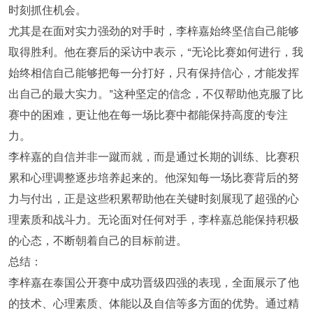
时刻抓住机会。
尤其是在面对实力强劲的对手时，李梓嘉始终坚信自己能够
取得胜利。他在赛后的采访中表示，“无论比赛如何进行，我
始终相信自己能够把每一分打好，只有保持信心，才能发挥
出自己的最大实力。”这种坚定的信念，不仅帮助他克服了比
赛中的困难，更让他在每一场比赛中都能保持高度的专注
力。
李梓嘉的自信并非一蹴而就，而是通过长期的训练、比赛积
累和心理调整逐步培养起来的。他深知每一场比赛背后的努
力与付出，正是这些积累帮助他在关键时刻展现了超强的心
理素质和战斗力。无论面对任何对手，李梓嘉总能保持积极
的心态，不断朝着自己的目标前进。
总结：
李梓嘉在泰国公开赛中成功晋级四强的表现，全面展示了他
的技术、心理素质、体能以及自信等多方面的优势。通过精