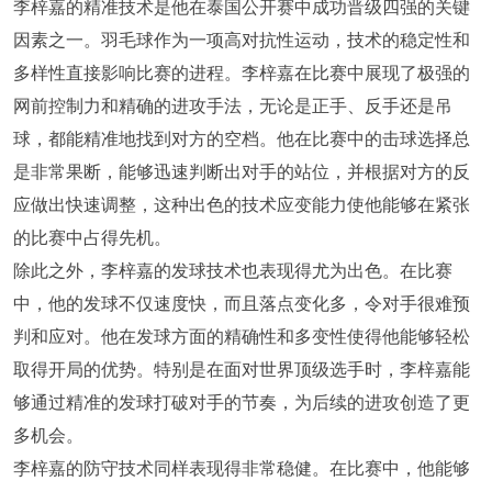
李梓嘉的精准技术是他在泰国公开赛中成功晋级四强的关键
因素之一。羽毛球作为一项高对抗性运动，技术的稳定性和
多样性直接影响比赛的进程。李梓嘉在比赛中展现了极强的
网前控制力和精确的进攻手法，无论是正手、反手还是吊
球，都能精准地找到对方的空档。他在比赛中的击球选择总
是非常果断，能够迅速判断出对手的站位，并根据对方的反
应做出快速调整，这种出色的技术应变能力使他能够在紧张
的比赛中占得先机。
除此之外，李梓嘉的发球技术也表现得尤为出色。在比赛
中，他的发球不仅速度快，而且落点变化多，令对手很难预
判和应对。他在发球方面的精确性和多变性使得他能够轻松
取得开局的优势。特别是在面对世界顶级选手时，李梓嘉能
够通过精准的发球打破对手的节奏，为后续的进攻创造了更
多机会。
李梓嘉的防守技术同样表现得非常稳健。在比赛中，他能够