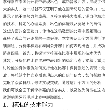
李梓嘉在泰国公开赛中表现出色，成功晋级四强，展现了强
大的实力。这一成就不仅证明了他在国际羽坛的竞争力，也
展示了他不懈努力的成果。李梓嘉的强大表现，源自他精准
的技术、稳定的心理素质、出色的体能以及赛场上的自信。
这些方面的全面发力，使他在这场激烈的比赛中脱颖而出，
赢得了观众与评论员的一致好评。本文将从四个方面进行详
细阐述，分析李梓嘉在泰国公开赛中如何表现出色，并成功
跻身四强。首先，将探讨李梓嘉在比赛中展现的技术优势；
其次，分析他在比赛过程中表现出的稳定心态；接着，重点
讨论他的身体素质如何支持他在比赛中保持强劲的表现；最
后，将总结李梓嘉赛后表现出来的自信与信念，如何帮助他
克服了众多挑战，最终实现突破。通过这四个方面的分析，
我们可以全面了解李梓嘉的综合实力，以及他为何能在这场
激烈的国际羽毛球比赛中脱颖而出。
1、精准的技术能力