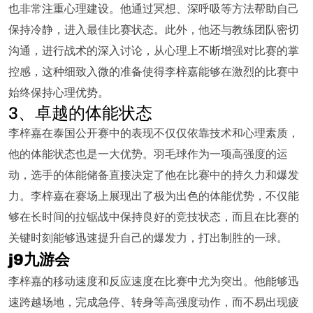
也非常注重心理建设。他通过冥想、深呼吸等方法帮助自己
保持冷静，进入最佳比赛状态。此外，他还与教练团队密切
沟通，进行战术的深入讨论，从心理上不断增强对比赛的掌
控感，这种细致入微的准备使得李梓嘉能够在激烈的比赛中
始终保持心理优势。
3、卓越的体能状态
李梓嘉在泰国公开赛中的表现不仅仅依靠技术和心理素质，
他的体能状态也是一大优势。羽毛球作为一项高强度的运
动，选手的体能储备直接决定了他在比赛中的持久力和爆发
力。李梓嘉在赛场上展现出了极为出色的体能优势，不仅能
够在长时间的拉锯战中保持良好的竞技状态，而且在比赛的
关键时刻能够迅速提升自己的爆发力，打出制胜的一球。
j9九游会
李梓嘉的移动速度和反应速度在比赛中尤为突出。他能够迅
速跨越场地，完成急停、转身等高强度动作，而不易出现疲