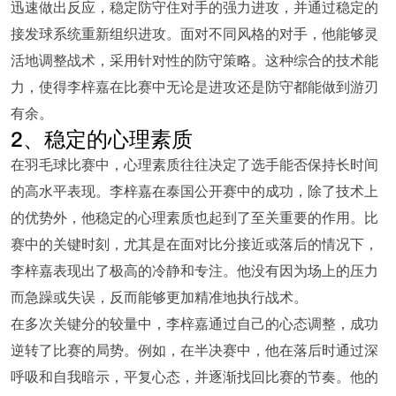
迅速做出反应，稳定防守住对手的强力进攻，并通过稳定的
接发球系统重新组织进攻。面对不同风格的对手，他能够灵
活地调整战术，采用针对性的防守策略。这种综合的技术能
力，使得李梓嘉在比赛中无论是进攻还是防守都能做到游刃
有余。
2、稳定的心理素质
在羽毛球比赛中，心理素质往往决定了选手能否保持长时间
的高水平表现。李梓嘉在泰国公开赛中的成功，除了技术上
的优势外，他稳定的心理素质也起到了至关重要的作用。比
赛中的关键时刻，尤其是在面对比分接近或落后的情况下，
李梓嘉表现出了极高的冷静和专注。他没有因为场上的压力
而急躁或失误，反而能够更加精准地执行战术。
在多次关键分的较量中，李梓嘉通过自己的心态调整，成功
逆转了比赛的局势。例如，在半决赛中，他在落后时通过深
呼吸和自我暗示，平复心态，并逐渐找回比赛的节奏。他的