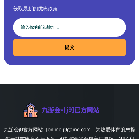
获取最新的优惠政策
提交
九游会j9官方网站（online-j9game.com）为热爱体育的您提
供一站式电竞娱乐服务。j9九游会平台覆盖世界杯、NBA和