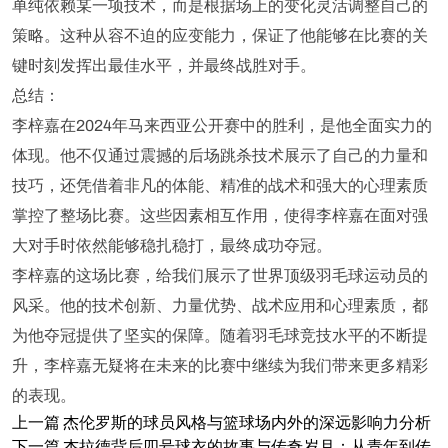
单纯依赖某一项技术，而是根据场上的变化灵活调整自己的
策略。这种从容不迫的应变能力，保证了他能够在比赛的关
键时刻发挥出最佳水平，并最终战胜对手。
总结：
李梓嘉在2024年马来西亚公开赛中的胜利，是他全面实力的
体现。他不仅通过震撼的后场跳杀技术展示了自己的力量和
技巧，还凭借着非凡的体能、精准的战术和强大的心理素质
掌控了整场比赛。这些因素相互作用，使得李梓嘉在面对强
大对手时依然能够稳扎稳打，最终成功夺冠。
李梓嘉的这场比赛，给我们展示了世界顶级羽毛球运动员的
风采。他的技术创新、力量优势、战术应用和心理素质，都
为他夺冠提供了坚实的保障。随着羽毛球竞技水平的不断提
升，李梓嘉无疑将在未来的比赛中继续为我们带来更多精彩
的表现。
上一篇
杰伦罗斯的球员风格与篮球场内外的深远影响力分析
下一篇
杰拉德背后四号球衣的故事与传奇岁月：从青年到传