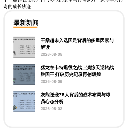
奇的成长轨迹
最新新闻
王燊超未入选国足背后的多重因素与
解读
2026-08-05
猛龙在卡特退役之战上演惊天逆转战
胜国王 打破历史纪录再创辉煌
2026-08-05
灰熊逆袭76人背后的战术布局与球
员心态分析
2026-08-02