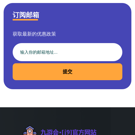
订阅邮箱
获取最新的优惠政策
提交