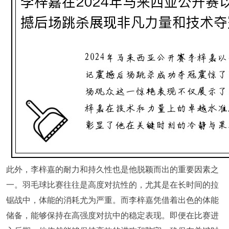
此外，李梓嘉的耐力和持久性也是他脱颖而出的重要因素之
一。羽毛球比赛往往是高度对抗性的，尤其是在长时间的拉
锯战中，体能的消耗尤为严重。而李梓嘉凭借着出色的体能
储备，能够保持在高强度对抗中的稳定表现。即便在比赛进