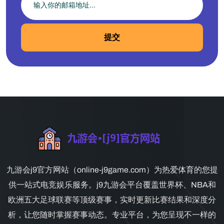
提交
九游会j9官方网站（online-j9game.com）为热爱体育的您提
供一站式电竞娱乐服务。j9九游会平台覆盖世界杯、NBA和
欧洲五大足球联赛等顶级赛事，实时更新比赛结果和深度分
析，让您随时掌握赛事动态。专业平台，为您呈现不一样的