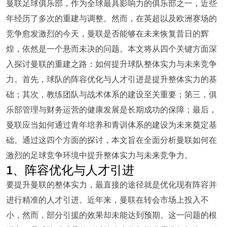
曼联足球俱乐部，作为全球最具影响力的俱乐部之一，近些
年经历了多次的重建与调整。然而，在英超以及欧洲赛场的
竞争愈发激烈的今天，曼联是否能够在未来恢复昔日的辉
煌，依然是一个悬而未决的问题。本文将从四个关键方面深
入探讨曼联的重建之路：如何提升球队整体实力与未来竞争
力。首先，球队的阵容优化与人才引进是提升整体实力的基
础；其次，教练团队与战术体系的建设至关重要；第三，俱
乐部管理与财务运营的健康发展是长期成功的保障；最后，
曼联应当如何通过青年培养和青训体系的建设为未来奠定基
础。通过这四个方面的探讨，本文旨在全面分析曼联如何在
激烈的足球竞争环境中提升整体实力与未来竞争力。
1、阵容优化与人才引进
要提升曼联的整体实力，最直接的途径就是优化现有阵容并
进行精准的人才引进。近年来，曼联在转会市场上投入不
小，然而，部分引援的效果却未能达到预期。这一问题的根