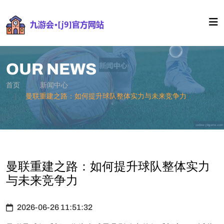
OUR NEWS
首页
新闻中心
曼联重建之路：如何提升球队整体实力与未来竞争力
曼联重建之路：如何提升球队整体实力
与未来竞争力
2026-06-26 11:51:32