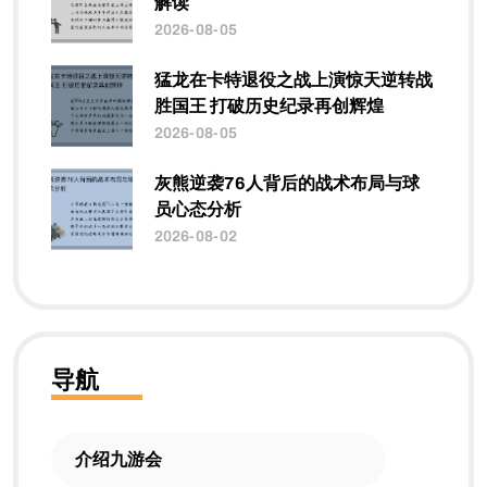
解读
2026-08-05
猛龙在卡特退役之战上演惊天逆转战
胜国王 打破历史纪录再创辉煌
2026-08-05
灰熊逆袭76人背后的战术布局与球
员心态分析
2026-08-02
导航
介绍九游会