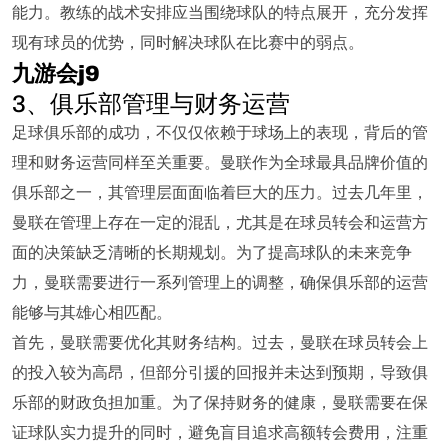
能力。教练的战术安排应当围绕球队的特点展开，充分发挥
现有球员的优势，同时解决球队在比赛中的弱点。
九游会j9
3、俱乐部管理与财务运营
足球俱乐部的成功，不仅仅依赖于球场上的表现，背后的管
理和财务运营同样至关重要。曼联作为全球最具品牌价值的
俱乐部之一，其管理层面面临着巨大的压力。过去几年里，
曼联在管理上存在一定的混乱，尤其是在球员转会和运营方
面的决策缺乏清晰的长期规划。为了提高球队的未来竞争
力，曼联需要进行一系列管理上的调整，确保俱乐部的运营
能够与其雄心相匹配。
首先，曼联需要优化其财务结构。过去，曼联在球员转会上
的投入较为高昂，但部分引援的回报并未达到预期，导致俱
乐部的财政负担加重。为了保持财务的健康，曼联需要在保
证球队实力提升的同时，避免盲目追求高额转会费用，注重