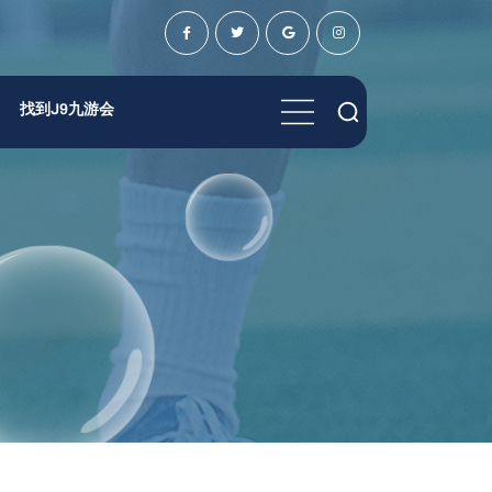
找到j9九游会