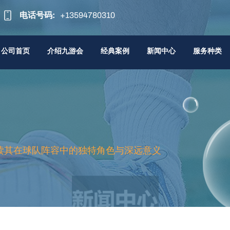
电话号码:
+13594780310
公司首页
介绍九游会
经典案例
新闻中心
服务种类
读其在球队阵容中的独特角色与深远意义