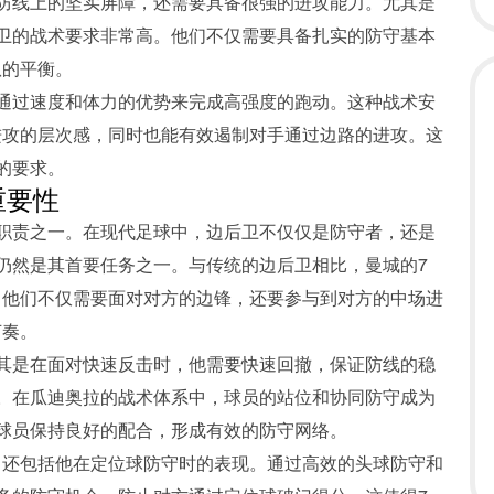
防线上的坚实屏障，还需要具备很强的进攻能力。尤其是
卫的战术要求非常高。他们不仅需要具备扎实的防守基本
队的平衡。
通过速度和体力的优势来完成高强度的跑动。这种战术安
进攻的层次感，同时也能有效遏制对手通过边路的进攻。这
的要求。
重要性
职责之一。在现代足球中，边后卫不仅仅是防守者，还是
仍然是其首要任务之一。与传统的边后卫相比，曼城的7
。他们不仅需要面对对方的边锋，还要参与到对方的中场进
节奏。
其是在面对快速反击时，他需要快速回撤，保证防线的稳
。在瓜迪奥拉的战术体系中，球员的站位和协同防守成为
球员保持良好的配合，形成有效的防守网络。
，还包括他在定位球防守时的表现。通过高效的头球防守和