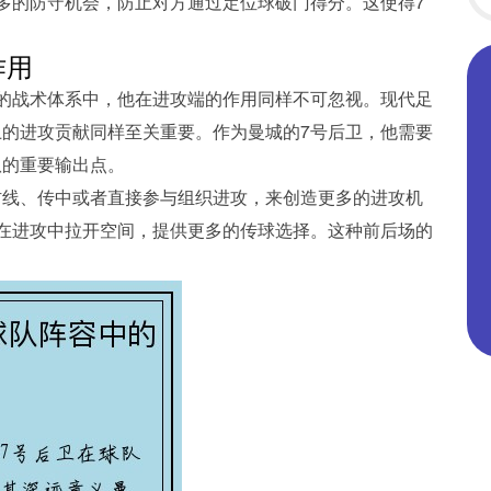
多的防守机会，防止对方通过定位球破门得分。这使得7
。
作用
的战术体系中，他在进攻端的作用同样不可忽视。现代足
的进攻贡献同样至关重要。作为曼城的7号后卫，他需要
队的重要输出点。
防线、传中或者直接参与组织进攻，来创造更多的进攻机
在进攻中拉开空间，提供更多的传球选择。这种前后场的