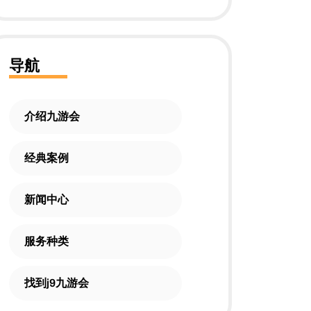
导航
介绍九游会
经典案例
新闻中心
服务种类
找到j9九游会