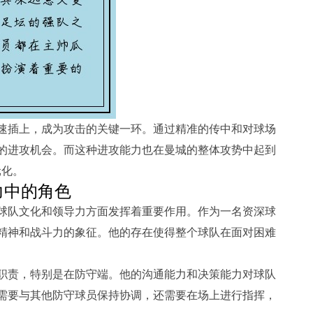
速插上，成为攻击的关键一环。通过精准的传中和对球场
的进攻机会。而这种进攻能力也在曼城的整体攻势中起到
元化。
力中的角色
球队文化和领导力方面发挥着重要作用。作为一名资深球
精神和战斗力的象征。他的存在使得整个球队在面对困难
。
职责，特别是在防守端。他的沟通能力和决策能力对球队
需要与其他防守球员保持协调，还需要在场上进行指挥，