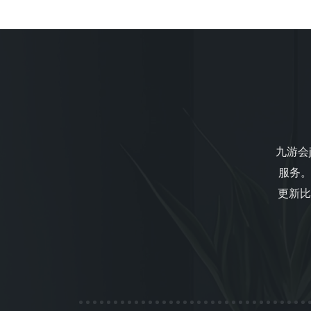
九游会j
服务。
更新比