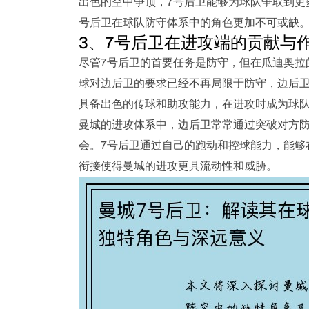
出色的空中争顶，7号后卫能够为球队争取到更
号后卫在球队防守体系中的角色更加不可或缺
3、7号后卫在进攻端的贡献与
尽管7号后卫的首要任务是防守，但在瓜迪奥拉
球对边后卫的要求已经不再局限于防守，边后卫
具备出色的传球和助攻能力，在进攻时成为球
曼城的进攻体系中，边后卫常常通过突破对方
会。7号后卫通过自己的跑动和控球能力，能够
衔接使得曼城的进攻更具流动性和威胁。