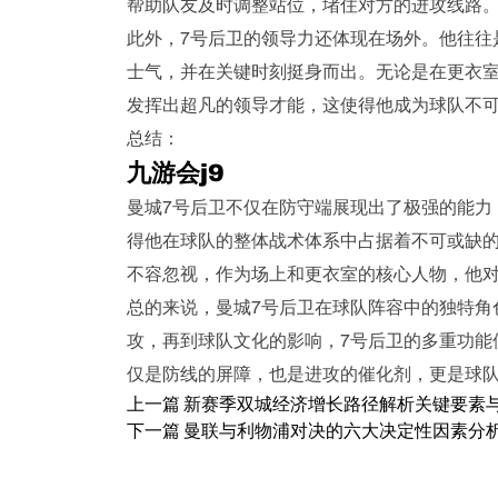
帮助队友及时调整站位，堵住对方的进攻线路
此外，7号后卫的领导力还体现在场外。他往往
士气，并在关键时刻挺身而出。无论是在更衣室
发挥出超凡的领导才能，这使得他成为球队不
总结：
九游会j9
曼城7号后卫不仅在防守端展现出了极强的能力
得他在球队的整体战术体系中占据着不可或缺的
不容忽视，作为场上和更衣室的核心人物，他
总的来说，曼城7号后卫在球队阵容中的独特角
攻，再到球队文化的影响，7号后卫的多重功能
仅是防线的屏障，也是进攻的催化剂，更是球
上一篇
新赛季双城经济增长路径解析关键要素
下一篇
曼联与利物浦对决的六大决定性因素分