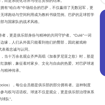
功，而是系统化培养与理念贯彻的结果。
拥有“哈白布”中场组合的巴萨，不仅赢得了无数冠军，更
、无球跑动与空间利用成为教科书级范例。巴萨的足球哲学
乐部与国家队的战术风格。
支持者，更是俱乐部身份与精神的共同守护者。“Culé”一词
台边缘，人们从外面只能看到他们的臀部，因此被戏称
，代表着忠诚与认同。
日，当十万余名观众齐声高唱《加泰罗尼亚之歌》时，那是
蓝红旗帜，象征着对家乡、文化与自由的热爱。对巴萨球迷
任与精神传承。
cios），每位会员都是俱乐部的部分拥有者。这种制度
的参与权与话语权。球迷不仅是观众，更是俱乐部治理体系
的球队”。