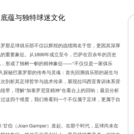
史底蕴与独特球迷文化
塞罗那足球俱乐部不仅以辉煌的战绩闻名于世，更因其深厚
的重要象征。从1899年成立至今，巴萨在百余年的历史
，形成了独树一帜的精神象征——“不仅仅是一家俱乐
四个方面深入探秘巴塞罗那的传奇与灵魂：首先回溯俱乐部的诞生与
其次剖析其足球哲学与战术传承，展现拉玛西亚青训体系背
纽带，理解“加泰罗尼亚精神”在看台上的回响；最后分析
通过这四个维度，我们将看到一个不仅属于足球，更属于自
甘伯（Joan Gamper）发起。在那个时代，足球尚未在