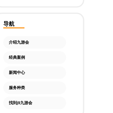
导航
介绍九游会
经典案例
新闻中心
服务种类
找到j9九游会