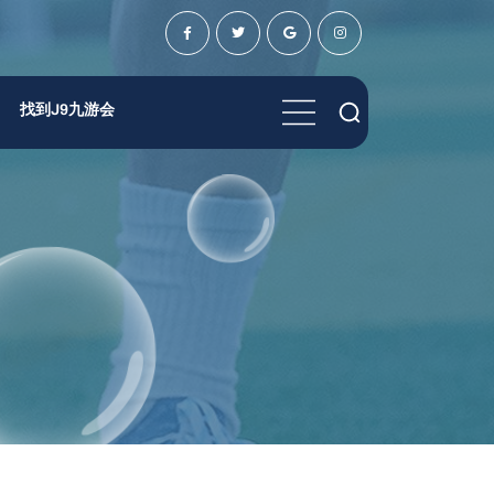
找到j9九游会