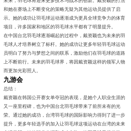
未来，羽毛球将迎来更多技术与战术的创新。戴资颖的打法
和她在赛场上不断变化的策略无疑为其他运动员提供了启
示。她的成功让羽毛球运动逐渐成为更具全球竞争力的体育
项目，许多国家和地区的羽毛球水平都有了明显提升。
在中国台北羽毛球逐渐崛起的过程中，戴资颖也为未来的羽
毛球人才培养树立了标杆。她的成功让更多年轻羽毛球运动
员明白了努力与梦想之间的联系，激励他们在羽毛球的道路
上不断前行。未来的羽毛球界，将因戴资颖这样的领军人物
而更加光彩照人。
九游会
总结：
戴资颖在韩国公开赛女单夺冠的表现，是她个人职业生涯的
又一座里程碑，也为中国台北羽毛球带来了前所未有的光
荣。通过她的成功，台湾羽毛球的国际影响力得到了进一步
提升，更多年轻选手的加入让羽毛球这项运动在台湾的未来