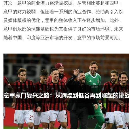
其次，意甲的商业潜力逐渐被挖掘。尽管相比英超和西甲，
意甲的财力较弱，但随着一系列的商业合作、赞助商引入以
及媒体版权的优化，意甲的整体收入正在逐步增加。此外，
意甲俱乐部的球迷基础也为其提供了良好的市场环境，未来
随着中国、印度等亚洲市场的开发，意甲的市场前景可期。