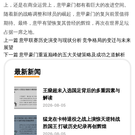
上，还是在商业运营上，意甲豪门都有着巨大的改进空间。
随着新的战略调整和球员的崛起，意甲豪门的复兴前景值得
期待。最终，意甲有望恢复其曾经的辉煌，再次在世界足坛
占据一席之地。
上一篇
意甲联赛历史演变与现状分析 竞争格局的变迁与未来
展望
下一篇
意甲豪门重返巅峰的五大关键策略及成功之道解析
最新新闻
王燊超未入选国足背后的多重因素与
解读
2026-08-05
猛龙在卡特退役之战上演惊天逆转战
胜国王 打破历史纪录再创辉煌
2026-08-05