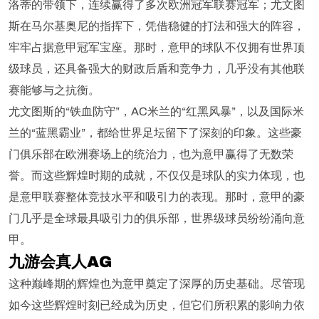
洛蒂的带领下，连续赢得了多次欧洲冠军联赛冠军；尤文图
斯在马尔基奥尼的指挥下，凭借稳健的打法和强大的阵容，
牢牢占据意甲冠军宝座。那时，意甲的球队不仅拥有世界顶
级球员，还具备强大的财政后盾和竞争力，几乎没有其他联
赛能够与之抗衡。
尤文图斯的“铁血防守”，AC米兰的“红黑风暴”，以及国际米
兰的“蓝黑霸业”，都给世界足坛留下了深刻的印象。这些豪
门俱乐部在欧洲赛场上的统治力，也为意甲赢得了无数荣
誉。而这些辉煌时期的成就，不仅仅是球队的实力体现，也
是意甲联赛整体竞技水平和吸引力的表现。那时，意甲的豪
门几乎是全球最具吸引力的俱乐部，世界级球员纷纷涌向意
甲。
九游会真人AG
这种巅峰期的辉煌也为意甲奠定了深厚的历史基础。尽管现
如今这些辉煌时刻已经成为历史，但它们所积累的影响力依