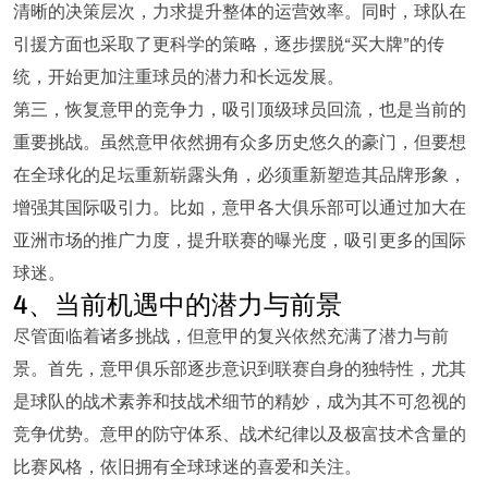
清晰的决策层次，力求提升整体的运营效率。同时，球队在
引援方面也采取了更科学的策略，逐步摆脱“买大牌”的传
统，开始更加注重球员的潜力和长远发展。
第三，恢复意甲的竞争力，吸引顶级球员回流，也是当前的
重要挑战。虽然意甲依然拥有众多历史悠久的豪门，但要想
在全球化的足坛重新崭露头角，必须重新塑造其品牌形象，
增强其国际吸引力。比如，意甲各大俱乐部可以通过加大在
亚洲市场的推广力度，提升联赛的曝光度，吸引更多的国际
球迷。
4、当前机遇中的潜力与前景
尽管面临着诸多挑战，但意甲的复兴依然充满了潜力与前
景。首先，意甲俱乐部逐步意识到联赛自身的独特性，尤其
是球队的战术素养和技战术细节的精妙，成为其不可忽视的
竞争优势。意甲的防守体系、战术纪律以及极富技术含量的
比赛风格，依旧拥有全球球迷的喜爱和关注。