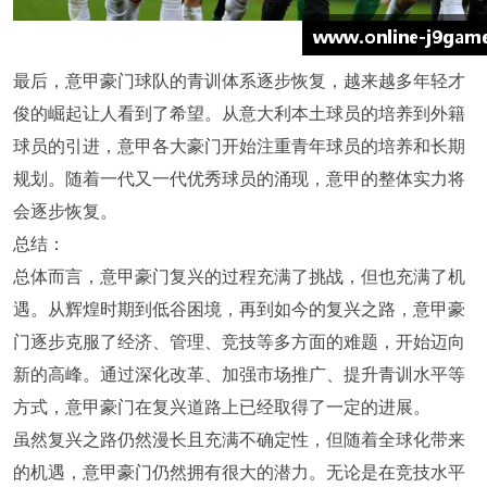
最后，意甲豪门球队的青训体系逐步恢复，越来越多年轻才
俊的崛起让人看到了希望。从意大利本土球员的培养到外籍
球员的引进，意甲各大豪门开始注重青年球员的培养和长期
规划。随着一代又一代优秀球员的涌现，意甲的整体实力将
会逐步恢复。
总结：
总体而言，意甲豪门复兴的过程充满了挑战，但也充满了机
遇。从辉煌时期到低谷困境，再到如今的复兴之路，意甲豪
门逐步克服了经济、管理、竞技等多方面的难题，开始迈向
新的高峰。通过深化改革、加强市场推广、提升青训水平等
方式，意甲豪门在复兴道路上已经取得了一定的进展。
虽然复兴之路仍然漫长且充满不确定性，但随着全球化带来
的机遇，意甲豪门仍然拥有很大的潜力。无论是在竞技水平