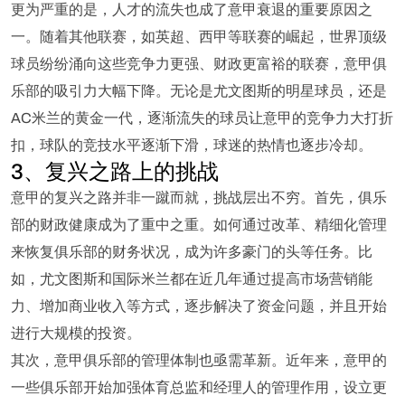
更为严重的是，人才的流失也成了意甲衰退的重要原因之
一。随着其他联赛，如英超、西甲等联赛的崛起，世界顶级
球员纷纷涌向这些竞争力更强、财政更富裕的联赛，意甲俱
乐部的吸引力大幅下降。无论是尤文图斯的明星球员，还是
AC米兰的黄金一代，逐渐流失的球员让意甲的竞争力大打折
扣，球队的竞技水平逐渐下滑，球迷的热情也逐步冷却。
3、复兴之路上的挑战
意甲的复兴之路并非一蹴而就，挑战层出不穷。首先，俱乐
部的财政健康成为了重中之重。如何通过改革、精细化管理
来恢复俱乐部的财务状况，成为许多豪门的头等任务。比
如，尤文图斯和国际米兰都在近几年通过提高市场营销能
力、增加商业收入等方式，逐步解决了资金问题，并且开始
进行大规模的投资。
其次，意甲俱乐部的管理体制也亟需革新。近年来，意甲的
一些俱乐部开始加强体育总监和经理人的管理作用，设立更