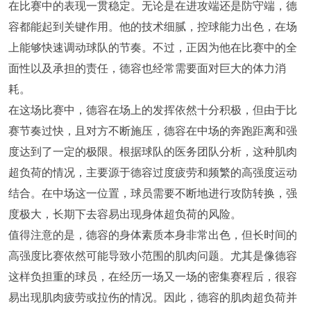
在比赛中的表现一贯稳定。无论是在进攻端还是防守端，德
容都能起到关键作用。他的技术细腻，控球能力出色，在场
上能够快速调动球队的节奏。不过，正因为他在比赛中的全
面性以及承担的责任，德容也经常需要面对巨大的体力消
耗。
在这场比赛中，德容在场上的发挥依然十分积极，但由于比
赛节奏过快，且对方不断施压，德容在中场的奔跑距离和强
度达到了一定的极限。根据球队的医务团队分析，这种肌肉
超负荷的情况，主要源于德容过度疲劳和频繁的高强度运动
结合。在中场这一位置，球员需要不断地进行攻防转换，强
度极大，长期下去容易出现身体超负荷的风险。
值得注意的是，德容的身体素质本身非常出色，但长时间的
高强度比赛依然可能导致小范围的肌肉问题。尤其是像德容
这样负担重的球员，在经历一场又一场的密集赛程后，很容
易出现肌肉疲劳或拉伤的情况。因此，德容的肌肉超负荷并