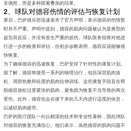
非偶然，而是多种因素叠加的结果。
2、球队对德容伤情的评估与恢复计划
赛后，巴萨俱乐部迅速发布了官方声明，表示德容的伤情暂
时并不严重。声明中提到，德容的肌肉问题被认为是典型的
超负荷反应，并没有发生严重的损伤。球队医务组将对他进
行进一步的检查和评估，但初步诊断表明，德容应该能够很
快恢复。
为了确保德容的迅速恢复，巴萨安排了针对性的康复计划。
据了解，德容将接受一系列的物理治疗，包括深层肌肉放
松、局部热敷和轻度的肌肉拉伸训练。这些康复手段旨在帮
助德容放松过度紧张的肌肉，避免因为恢复不当导致的再次
受伤。此外，德容也会在接下来的几天内进行适度的休息，
以减轻肌肉疲劳。
巴萨的医疗团队一向以精湛的技术和专业性著称，因此球队
对德容的恢复充满信心。他们表示，虽然德容的肌肉问题不