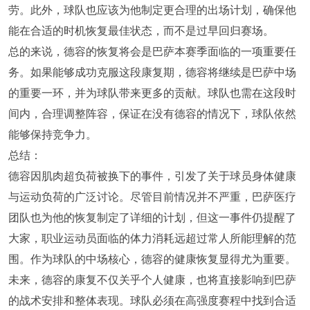
劳。此外，球队也应该为他制定更合理的出场计划，确保他
能在合适的时机恢复最佳状态，而不是过早回归赛场。
总的来说，德容的恢复将会是巴萨本赛季面临的一项重要任
务。如果能够成功克服这段康复期，德容将继续是巴萨中场
的重要一环，并为球队带来更多的贡献。球队也需在这段时
间内，合理调整阵容，保证在没有德容的情况下，球队依然
能够保持竞争力。
总结：
德容因肌肉超负荷被换下的事件，引发了关于球员身体健康
与运动负荷的广泛讨论。尽管目前情况并不严重，巴萨医疗
团队也为他的恢复制定了详细的计划，但这一事件仍提醒了
大家，职业运动员面临的体力消耗远超过常人所能理解的范
围。作为球队的中场核心，德容的健康恢复显得尤为重要。
未来，德容的康复不仅关乎个人健康，也将直接影响到巴萨
的战术安排和整体表现。球队必须在高强度赛程中找到合适