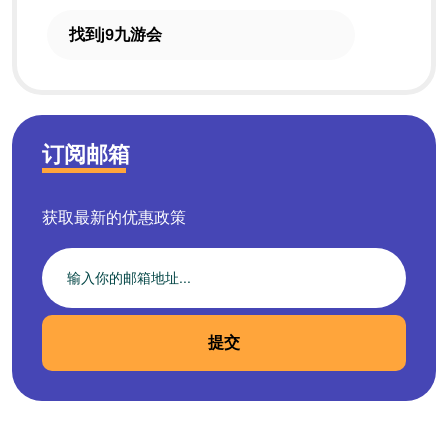
找到j9九游会
订阅邮箱
获取最新的优惠政策
提交