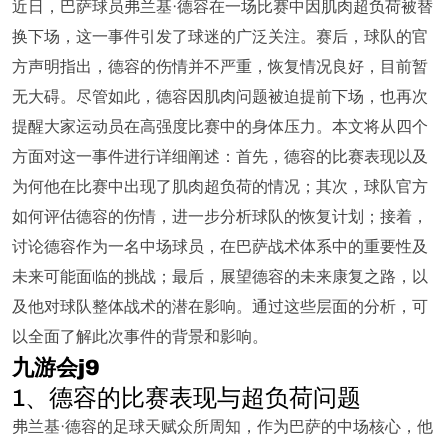
近日，巴萨球员弗兰基·德容在一场比赛中因肌肉超负荷被替
换下场，这一事件引发了球迷的广泛关注。赛后，球队的官
方声明指出，德容的伤情并不严重，恢复情况良好，目前暂
无大碍。尽管如此，德容因肌肉问题被迫提前下场，也再次
提醒大家运动员在高强度比赛中的身体压力。本文将从四个
方面对这一事件进行详细阐述：首先，德容的比赛表现以及
为何他在比赛中出现了肌肉超负荷的情况；其次，球队官方
如何评估德容的伤情，进一步分析球队的恢复计划；接着，
讨论德容作为一名中场球员，在巴萨战术体系中的重要性及
未来可能面临的挑战；最后，展望德容的未来康复之路，以
及他对球队整体战术的潜在影响。通过这些层面的分析，可
以全面了解此次事件的背景和影响。
九游会j9
1、德容的比赛表现与超负荷问题
弗兰基·德容的足球天赋众所周知，作为巴萨的中场核心，他