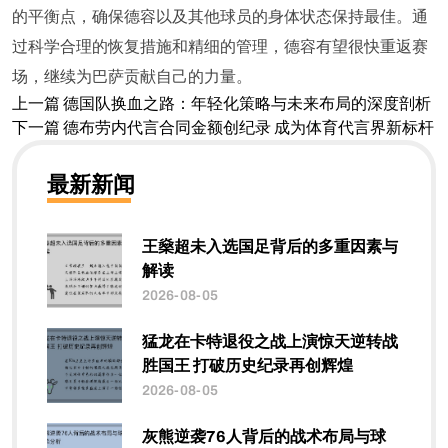
的平衡点，确保德容以及其他球员的身体状态保持最佳。通
过科学合理的恢复措施和精细的管理，德容有望很快重返赛
场，继续为巴萨贡献自己的力量。
上一篇
德国队换血之路：年轻化策略与未来布局的深度剖析
下一篇
德布劳内代言合同金额创纪录 成为体育代言界新标杆
最新新闻
王燊超未入选国足背后的多重因素与
解读
2026-08-05
猛龙在卡特退役之战上演惊天逆转战
胜国王 打破历史纪录再创辉煌
2026-08-05
灰熊逆袭76人背后的战术布局与球