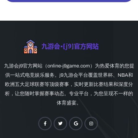
九游会j9官方网站（online-j9game.com）为热爱体育的您提
供一站式电竞娱乐服务。j9九游会平台覆盖世界杯、NBA和
欧洲五大足球联赛等顶级赛事，实时更新比赛结果和深度分
析，让您随时掌握赛事动态。专业平台，为您呈现不一样的
体育盛宴。