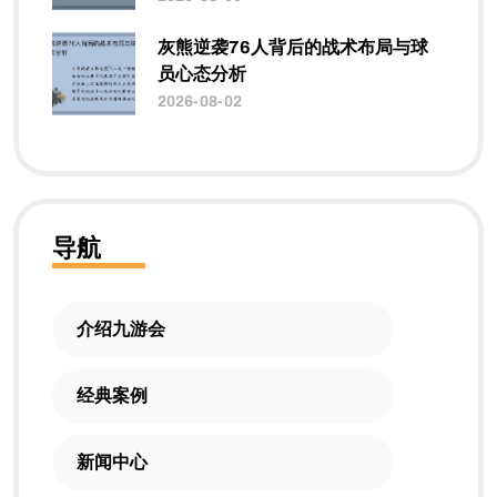
灰熊逆袭76人背后的战术布局与球
员心态分析
2026-08-02
导航
介绍九游会
经典案例
新闻中心