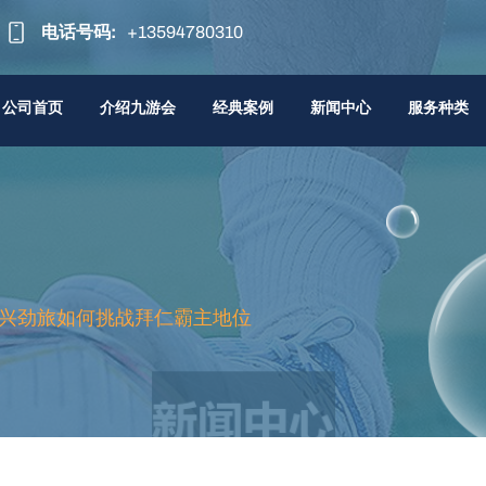
电话号码:
+13594780310
公司首页
介绍九游会
经典案例
新闻中心
服务种类
兴劲旅如何挑战拜仁霸主地位