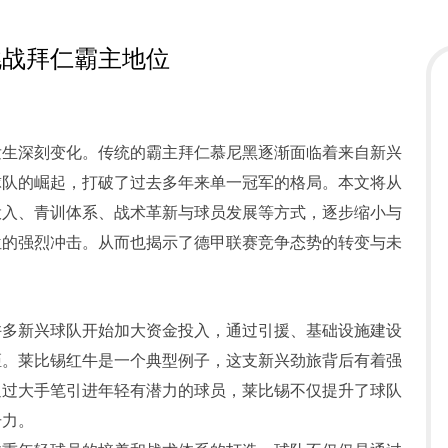
挑战拜仁霸主地位
发生深刻变化。传统的霸主拜仁慕尼黑逐渐面临着来自新兴
球队的崛起，打破了过去多年来单一冠军的格局。本文将从
投入、青训体系、战术革新与球员发展等方式，逐步缩小与
位的强烈冲击。从而也揭示了德甲联赛竞争态势的转变与未
许多新兴球队开始加大资金投入，通过引援、基础设施建设
距。莱比锡红牛是一个典型例子，这支新兴劲旅背后有着强
通过大手笔引进年轻有潜力的球员，莱比锡不仅提升了球队
击力。