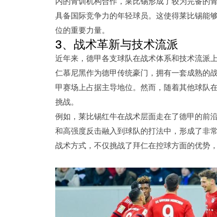
内的青训机构合作，莱比锡形成了较为完备的青
具备国际竞争力的年轻球员。这使得莱比锡能
位的重要力量。
3、战术革新与技术流派
近年来，德甲各支球队在战术体系和技术流派
仁慕尼黑作为德甲传统豪门，拥有一套成熟的
甲赛场上占据主导地位。然而，随着其他球队
挑战。
例如，莱比锡红牛在战术层面走在了德甲的前
和高强度反击融入到球队的打法中，形成了非
战术方式，不仅挑战了拜仁在控球方面的优势