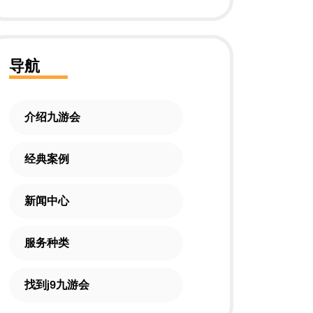
导航
介绍九游会
经典案例
新闻中心
服务种类
找到j9九游会