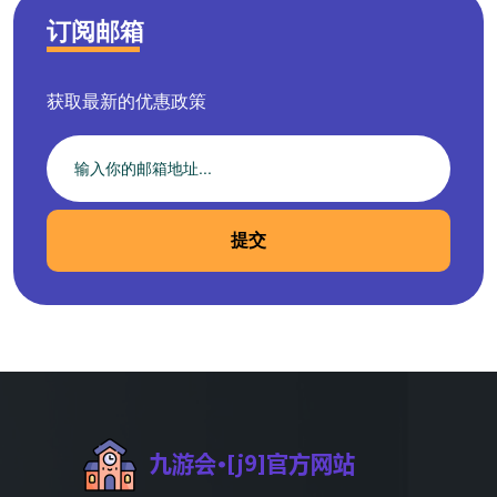
订阅邮箱
获取最新的优惠政策
提交