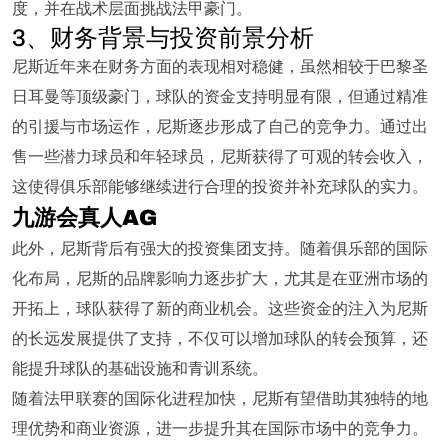
度，并在战术层面挑战法甲豪门。
3、财务背景与投资前景分析
尼斯近年来在财务方面的表现相对稳健，虽然相较于巴黎圣
日耳曼等顶级豪门，球队的资金支持明显有限，但通过精准
的引援与市场运作，尼斯逐步形成了自己的竞争力。通过出
售一些潜力球员和年轻球员，尼斯获得了可观的转会收入，
这使得俱乐部能够继续进行合理的投资并补充球队的实力。
九游会真人AG
此外，尼斯背后有强大的投资集团支持。随着俱乐部的国际
化布局，尼斯的品牌影响力逐步扩大，尤其是在亚洲市场的
开拓上，球队获得了新的商业机会。这些资金的注入为尼斯
的长远发展提供了支持，不仅可以增加球队的转会预算，还
能提升球队的基础设施和青训系统。
随着法甲联赛的国际化进程加快，尼斯有望借助其独特的地
理优势和商业资源，进一步提升其在国际市场中的竞争力。