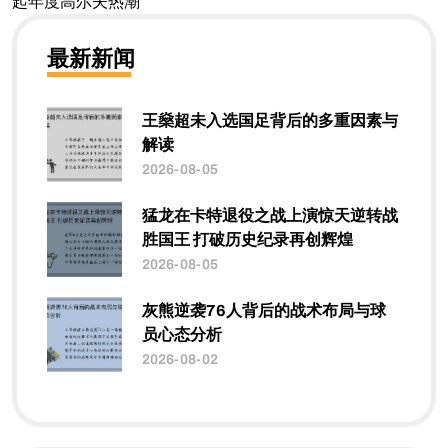
起年度高尔夫热潮
最新新闻
王燊超未入选国足背后的多重因素与
解读
2026-08-05
猛龙在卡特退役之战上演惊天逆转战
胜国王 打破历史纪录再创辉煌
2026-08-05
灰熊逆袭76人背后的战术布局与球
员心态分析
2026-08-02