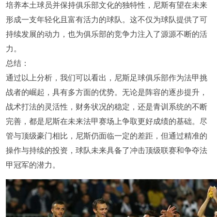
培养本土球员并保持俱乐部文化的独特性，尼斯有望在未来
形成一支年轻化且富有活力的球队。这不仅为球队提供了可
持续发展的动力，也为俱乐部的竞争力注入了源源不断的活
力。
总结：
通过以上分析，我们可以看出，尼斯足球俱乐部作为法甲挑
战者的崛起，具有多方面的优势。无论是阵容的逐步提升，
战术打法的灵活性，财务状况的稳定，还是青训系统的不断
完善，都是尼斯在未来法甲赛场上争取更好成绩的基础。尽
管与顶级豪门相比，尼斯仍面临一定的差距，但通过精准的
操作与持续的投资，球队未来具备了冲击顶级联赛和争夺法
甲冠军的潜力。