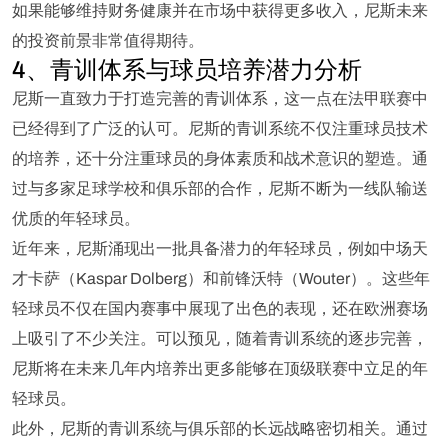
如果能够维持财务健康并在市场中获得更多收入，尼斯未来
的投资前景非常值得期待。
4、青训体系与球员培养潜力分析
尼斯一直致力于打造完善的青训体系，这一点在法甲联赛中
已经得到了广泛的认可。尼斯的青训系统不仅注重球员技术
的培养，还十分注重球员的身体素质和战术意识的塑造。通
过与多家足球学校和俱乐部的合作，尼斯不断为一线队输送
优质的年轻球员。
近年来，尼斯涌现出一批具备潜力的年轻球员，例如中场天
才卡萨（Kaspar Dolberg）和前锋沃特（Wouter）。这些年
轻球员不仅在国内赛事中展现了出色的表现，还在欧洲赛场
上吸引了不少关注。可以预见，随着青训系统的逐步完善，
尼斯将在未来几年内培养出更多能够在顶级联赛中立足的年
轻球员。
此外，尼斯的青训系统与俱乐部的长远战略密切相关。通过