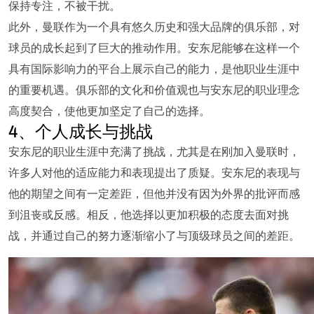
保持专注，不被干扰。
此外，曼联作为一个具有悠久历史和强大品牌的俱乐部，对
球员的成长起到了巨大的推动作用。安东尼能够在这样一个
具有国际影响力的平台上展示自己的能力，是他职业生涯中
的重要机遇。俱乐部的文化和价值观也与安东尼的职业理念
高度契合，使他更加坚定了自己的选择。
4、个人成长与挑战
安东尼的职业生涯中充满了挑战，尤其是在刚加入曼联时，
许多人对他的适应能力和表现提出了质疑。安东尼的表现与
他的期望之间有一定差距，但他并没有因为外界的批评而感
到沮丧或反感。相反，他选择以更加积极的态度去面对挑
战，并通过自己的努力逐渐缩小了与顶级球员之间的差距。