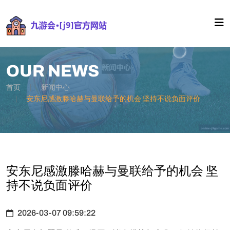
OUR NEWS
首页
新闻中心
安东尼感激滕哈赫与曼联给予的机会 坚持不说负面评价
安东尼感激滕哈赫与曼联给予的机会 坚
持不说负面评价
2026-03-07 09:59:22