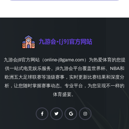
九游会j9官方网站（online-j9game.com）为热爱体育的您提
供一站式电竞娱乐服务。j9九游会平台覆盖世界杯、NBA和
欧洲五大足球联赛等顶级赛事，实时更新比赛结果和深度分
析，让您随时掌握赛事动态。专业平台，为您呈现不一样的
体育盛宴。