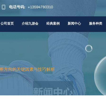
电话号码:
+13594780310
公司首页
介绍九游会
经典案例
新闻中心
服务种类
断方向的关键因素与技巧解析