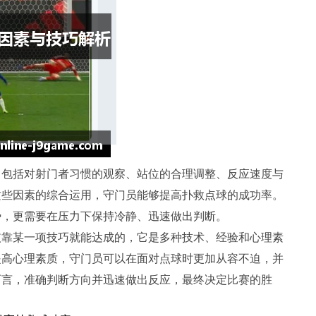
，包括对射门者习惯的观察、站位的合理调整、反应速度与
这些因素的综合运用，守门员能够提高扑救点球的成功率。
势，更需要在压力下保持冷静、迅速做出判断。
依靠某一项技巧就能达成的，它是多种技术、经验和心理素
提高心理素质，守门员可以在面对点球时更加从容不迫，并
而言，准确判断方向并迅速做出反应，最终决定比赛的胜