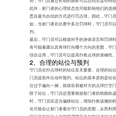
势，守门员通过长期的观察可以总结出这些特
此外，射门者的心理状态也可能影响他们的选
悉且最为自信的方式进行罚点球。因此，守门
如，当射门者在比赛中多次罚球时，守门员可
判。
最后，守门员可以根据对手的身体语言和罚球
有可能暴露出其将球打向哪个方向的意图，守
综合运用，守门员可以提高扑救点球的准确性
2、合理的站位与预判
守门员在扑点球时的站位至关重要。合理的站
门员提前作出动作预判。站位的基本原则是站
位过于偏向一侧，就很容易被对方的点球打空
除了站位，守门员还需要根据射门者的助跑轨
时，守门员应适当偏移站位，增加扑救该侧的
化可能会让射门者看出守门员的意图，从而利