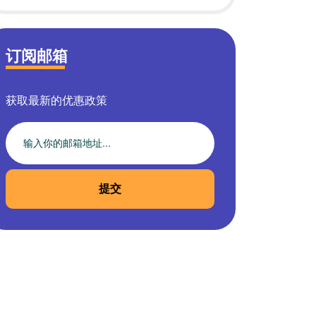
订阅邮箱
获取最新的优惠政策
提交