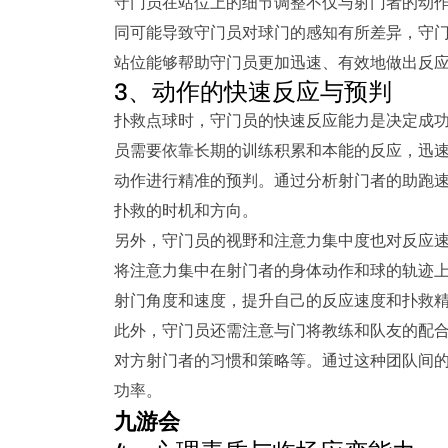
守门员在站位上的细节调整不仅与射门者的动
同可能导致守门员对球门的感知有所差异，守
站位能够帮助守门员更加迅速、有效地做出反
3、动作的快速反应与预判
扑救点球时，守门员的快速反应能力是决定成
员需要依靠长期的训练积累和本能的反应，迅
动作进行精准的预判。通过分析射门者的助跑
扑救的时机和方向。
另外，守门员的视野和注意力集中度也对反应
将注意力集中在射门者的身体动作和球的轨迹
射门角度和速度，提升自己的反应速度和扑救
此外，守门员还需注意与门将教练和队友的配
对方射门者的习惯和策略等。通过这种团队间
功率。
九游会