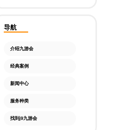
导航
介绍九游会
经典案例
新闻中心
服务种类
找到j9九游会