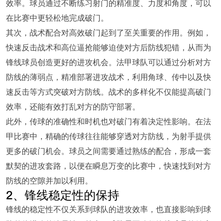
效率。球员通过不断练习射门的精准度、力度和角度，可以
在比赛中更轻松地完成破门。
其次，战术配合对高效破门起到了至关重要的作用。例如，
快速反击战术和高位逼抢能够迫使对方后防线犯错，从而为
锋线球员创造更好的进攻机会。法甲球队可以通过分析对方
防线的薄弱点，精准部署进攻战术，利用角球、传中以及快
速反击等方式突破对方防线。战术的多样化不仅能提高破门
效率，还能有效打乱对方的防守部署。
此外，传球的准确性和时机也对破门有着决定性影响。在法
甲比赛中，精确的传球往往能够穿透对方防线，为射手提供
更多的破门机会。球员之间需要通过熟练的配合，形成一套
默契的进攻套路，以便在瞬息万变的比赛中，快速找到对方
防线的空隙并加以利用。
2、锋线稳定性的保持
锋线的稳定性不仅关系到球队的进攻效率，也直接影响到球