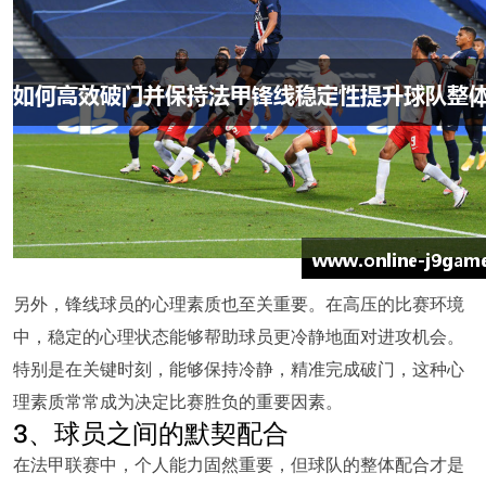
另外，锋线球员的心理素质也至关重要。在高压的比赛环境
中，稳定的心理状态能够帮助球员更冷静地面对进攻机会。
特别是在关键时刻，能够保持冷静，精准完成破门，这种心
理素质常常成为决定比赛胜负的重要因素。
3、球员之间的默契配合
在法甲联赛中，个人能力固然重要，但球队的整体配合才是