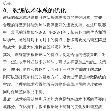
机会。
4、教练战术体系的优化
教练的战术体系是提升球队整体攻击力的关键因素。首先，
合理的阵型安排能为球队提供更好的进攻支持。在法甲联赛
中，常见的阵型如4-3-3、4-2-3-1等，都有各自的优势和适
应场合。通过针对不同对手的特点，教练需要灵活调整阵型
和战术，以最大化发挥锋线球员的优势。
其次，教练需要根据球队的特点，制定合适的进攻策略。对
于一些进攻型球员较多的球队，可以选择更加主动的进攻策
略，增强压迫性和侵略性；而对于一些更注重防守的球队，
则可以选择更加稳妥的进攻方式，避免过于冒进导致防线的
空虚。合理的战术布置能够有效提高锋线球员的进攻效率，
同时保证整体攻防平衡。
最后，战术的灵活性和调整能力也是教练战术体系的重要组
成部分。在比赛中，教练根据场上局势的变化及时调整战