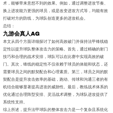
术，能够带来意想不到的效果。例如，通过调整进攻节奏、
换上进攻能力更强的球员，或是改变进攻方式等，均能有效
打破对方的防线，为球队创造更多的进攻机会。
总结：
九游会真人AG
本文从四个方面详细探讨了如何高效破门并保持法甲锋线稳
定性以提升球队整体攻击力的策略。首先，通过精确的射门
技巧和合理的战术安排，球队可以在比赛中实现高效的破
门。其次，锋线的稳定性不仅依赖于球员的体能和状态，还
需要球员之间的默契配合和心理素质。第三，球员之间的默
契配合是提升攻击效率的基础，跑动、传球和沟通三者的有
机结合能够显著提高进攻的威胁性。最后，教练战术体系的
优化通过合理阵型安排、灵活战术调整，为球队进攻提供了
系统性支持。
综上所述，提升法甲球队的整体攻击力是一个复杂且系统化