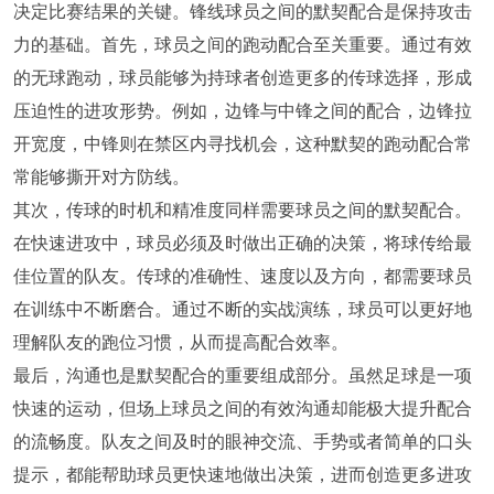
决定比赛结果的关键。锋线球员之间的默契配合是保持攻击
力的基础。首先，球员之间的跑动配合至关重要。通过有效
的无球跑动，球员能够为持球者创造更多的传球选择，形成
压迫性的进攻形势。例如，边锋与中锋之间的配合，边锋拉
开宽度，中锋则在禁区内寻找机会，这种默契的跑动配合常
常能够撕开对方防线。
其次，传球的时机和精准度同样需要球员之间的默契配合。
在快速进攻中，球员必须及时做出正确的决策，将球传给最
佳位置的队友。传球的准确性、速度以及方向，都需要球员
在训练中不断磨合。通过不断的实战演练，球员可以更好地
理解队友的跑位习惯，从而提高配合效率。
最后，沟通也是默契配合的重要组成部分。虽然足球是一项
快速的运动，但场上球员之间的有效沟通却能极大提升配合
的流畅度。队友之间及时的眼神交流、手势或者简单的口头
提示，都能帮助球员更快速地做出决策，进而创造更多进攻