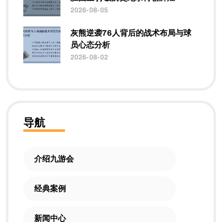
2026-08-05
灰熊逆袭76人背后的战术布局与球
员心态分析
2026-08-02
导航
介绍九游会
经典案例
新闻中心