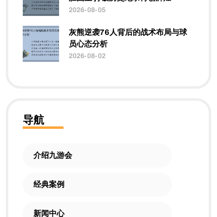
2026-08-05
灰熊逆袭76人背后的战术布局与球
员心态分析
2026-08-02
导航
介绍九游会
经典案例
新闻中心