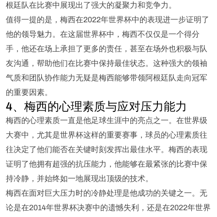
根廷队在比赛中展现出了强大的凝聚力和竞争力。
值得一提的是，梅西在2022年世界杯中的表现进一步证明了
他的领导魅力。在这届世界杯中，梅西不仅仅是一个得分
手，他还在场上承担了更多的责任，甚至在场外也积极与队
友沟通，帮助他们在比赛中保持最佳状态。这种强大的领袖
气质和团队协作能力无疑是梅西能够带领阿根廷队走向冠军
的重要因素。
4、梅西的心理素质与应对压力能力
梅西的心理素质一直是他足球生涯中的亮点之一。在世界级
大赛中，尤其是世界杯这样的重要赛事，球员的心理素质往
往决定了他们能否在关键时刻发挥出最佳水平。梅西的表现
证明了他拥有超强的抗压能力，他能够在最紧张的比赛中保
持冷静，并始终如一地展现出顶级的技术。
梅西在面对巨大压力时的冷静处理是他成功的关键之一。无
论是在2014年世界杯决赛中的遗憾失利，还是在2022年世界