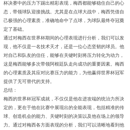
杯决赛中的压力下踢出精彩表现，梅西都能够稳住自己的心
态，带领球队迎接挑战。尤其是在点球大战中，梅西凭借自
己极强的心理素质，准确地命中了点球，为球队最终夺冠奠
定了基础。
通过对梅西在世界杯期间的心理表现进行分析，我们可以发
现，他不仅是一名技术天才，还是一位心态坚韧的球员。他
对自己和队友的信任，能够在关键时刻将压力转化为动力，
这是梅西能够多次带领阿根廷队走向成功的重要因素。梅西
的心理素质及其应对比赛压力的能力，为他赢得世界杯冠军
提供了无可替代的支持。
总结：
梅西的世界杯冠军成就，不仅仅是他在进攻端的统治力所决
定的，更在于他在比赛中展现出的全能表现，包括精准的传
球、创造机会的能力、关键时刻的决策以及他在场上的领导
力。通过对梅西各方面表现的分析，我们可以清晰地看到他