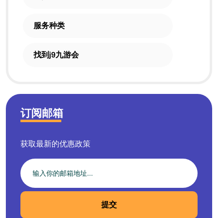
服务种类
找到j9九游会
订阅邮箱
获取最新的优惠政策
提交