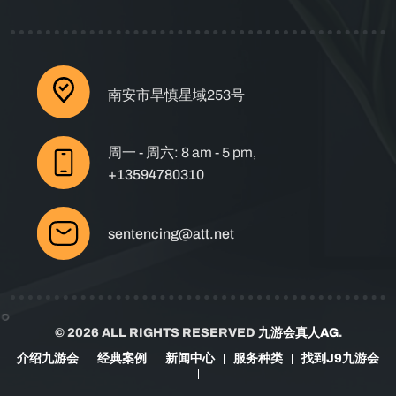
南安市旱慎星域253号
周一 - 周六: 8 am - 5 pm,
+13594780310
sentencing@att.net
© 2026 ALL RIGHTS RESERVED
九游会真人AG
.
介绍九游会
经典案例
新闻中心
服务种类
找到J9九游会