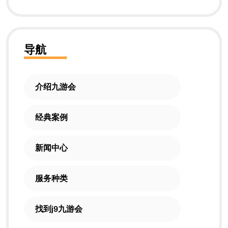
导航
介绍九游会
经典案例
新闻中心
服务种类
找到j9九游会