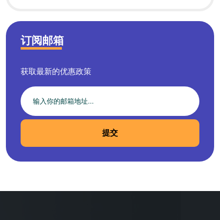
订阅邮箱
获取最新的优惠政策
提交