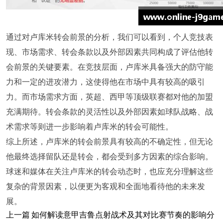
通过对卢库米转会前景的分析，我们可以看到，个人竞技表
现、市场需求、转会条款以及外部因素共同构成了评估他转
会前景的关键要素。在竞技层面，卢库米具备强大的防守能
力和一定的进攻潜力，这使得他在市场中具有较高的吸引
力。而市场需求方面，英超、西甲等顶级联赛都对他的加盟
充满期待。转会条款的灵活性以及外部因素如球队战略、战
术需求等则进一步影响着卢库米的转会可能性。
综上所述，卢库米的转会前景具有较高的不确定性，但无论
他最终选择留队还是转会，都会受到多方因素的综合影响。
球迷和媒体在关注卢库米的转会动态时，也应充分理解这些
复杂的背景因素，以便更为客观和全面地看待他的未来发
展。
上一篇
如何解读意甲吉鲁点射战术及其对比赛节奏的影响分