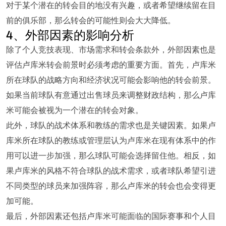
对于某个潜在的转会目的地没有兴趣，或者希望继续留在目
前的俱乐部，那么转会的可能性则会大大降低。
4、外部因素的影响分析
除了个人竞技表现、市场需求和转会条款外，外部因素也是
评估卢库米转会前景时必须考虑的重要方面。首先，卢库米
所在球队的战略方向和经济状况可能会影响他的转会前景。
如果当前球队有意通过出售球员来调整财政结构，那么卢库
米可能会被视为一个潜在的转会对象。
此外，球队的战术体系和教练的需求也是关键因素。如果卢
库米所在球队的教练或管理层认为卢库米在现有体系中的作
用可以进一步加强，那么球队可能会选择留住他。相反，如
果卢库米的风格不符合球队的战术需求，或者球队希望引进
不同类型的球员来加强阵容，那么卢库米的转会也会变得更
加可能。
最后，外部因素还包括卢库米可能面临的国际赛事和个人目