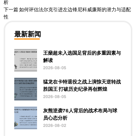
析
下一篇
如何评估法尔克引进左边锋尼科威廉斯的潜力与适配
性
最新新闻
王燊超未入选国足背后的多重因素与
解读
2026-08-05
猛龙在卡特退役之战上演惊天逆转战
胜国王 打破历史纪录再创辉煌
2026-08-05
灰熊逆袭76人背后的战术布局与球
员心态分析
2026-08-02