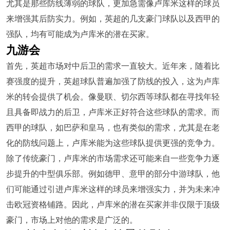
尤其是那些防线薄弱的球队，更加急需像卢库米这样的球员
来增强其后防实力。例如，英超的几支豪门球队以及西甲的
强队，均有可能成为卢库米的潜在买家。
九游会
首先，英超市场对中后卫的需求一直较大。近年来，随着比
赛强度的提升，英超球队普遍加强了防线的投入，这为卢库
米的转会提供了机会。像曼联、切尔西等球队都在寻找年轻
且具备即战力的后卫，卢库米正好符合这些球队的需求。而
西甲的球队，如巴萨和皇马，也有类似的需求，尤其是在老
化的防线问题上，卢库米能为这些球队提供更强的竞争力。
除了传统豪门，卢库米的市场需求还可能来自一些竞争力逐
步提升的中型俱乐部。例如德甲、意甲的部分中游球队，他
们可能通过引进卢库米这样的球员来增强实力，并为未来冲
击欧冠资格铺路。因此，卢库米的潜在买家并非仅限于顶级
豪门，市场上对他的需求是广泛的。