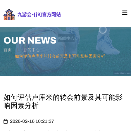
OUR NEWS
首页
新闻中心
如何评估卢库米的转会前景及其可能影响因素分析
如何评估卢库米的转会前景及其可能影
响因素分析
2026-02-16 10:21:37