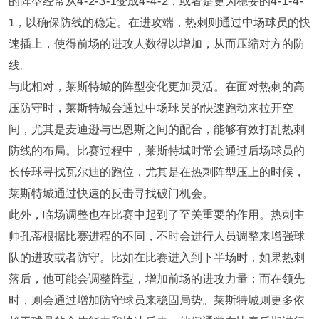
的阵型经常从4-2-3-1变成4-4-2，或者是更为稳妥的4-1-4-
1，以确保防线的稳定。在进攻端，热刺则通过中场球员的快
速插上，使得前场的进攻人数得以增加，从而压缩对方的防
线。
与此相对，莱斯特城的阵型变化更加灵活。在面对热刺的高
压防守时，莱斯特城会通过中场球员的快速跑动来拉开空
间，尤其是麦迪逊与巴恩斯之间的配合，能够有效打乱热刺
防线的布局。比赛过程中，莱斯特城时常会通过后场球员的
长传球寻找瓦尔迪的跑位，尤其是在热刺阵型压上的时候，
莱斯特城通过快速的反击寻找破门机会。
此外，临场调整也在比赛中起到了至关重要的作用。热刺主
帅孔蒂根据比赛进程的不同，不时会进行人员调整来增强球
队的进攻或者防守。比如在比赛进入到下半场时，如果热刺
落后，他可能会调整阵型，增加前场的进攻力量；而在领先
时，则会通过增加防守球员来稳固局势。莱斯特城则更多依