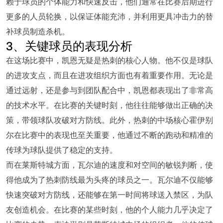
赖于球员的个体能力和快速反击，他们通常在比赛后期进行
更多的人员轮换，以保证体能充沛，并利用更具冲击力的替
补球员制造杀机。
3、关键球员的表现分析
在这场比赛中，凯恩无疑是热刺的核心人物。他不仅是球队
的进攻支点，而且在进攻组织方面也有着重要作用。无论是
通过远射，还是参与到团队配合中，凯恩都表现出了非常高
的技术水平。在比赛的关键时刻，他往往能够做出正确的决
策，带领球队攻破对方防线。此外，热刺的中场核心霍伊别
尔在比赛中的表现也至关重要，他通过不断的跑动和精准的
传球为球队提供了稳定的支持。
而在莱斯特城方面，瓦尔迪的速度和对空间的敏锐判断，使
得他成为了热刺防线最为头疼的球员之一。瓦尔迪不仅能够
快速突破对方防线，还能够在第一时间将球送入禁区，为队
友创造机会。在比赛的某些时刻，他的个人能力几乎决定了