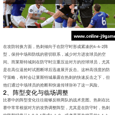
在攻防转换方面，热刺倾向于在防守时形成紧凑的4-4-2阵
型，保持中场和防线的密切联系，减少对方进攻球员的空
间。而莱斯特城则在防守时注重压迫对方的控球球员，尤其
是在高位逼抢时试图断球后迅速展开反击。这种高强度的防
守策略，有时会让莱斯特城暴露在热刺的快速反击之下，但
他们通过中场球员的抢断和快速传球弥补了这一风险。
2、阵型变化与临场调整
比赛中的阵型变化往往能够反映两队的战术意图。热刺在比
赛中常常根据对方的攻势调整阵型，尤其是在防守时，热刺