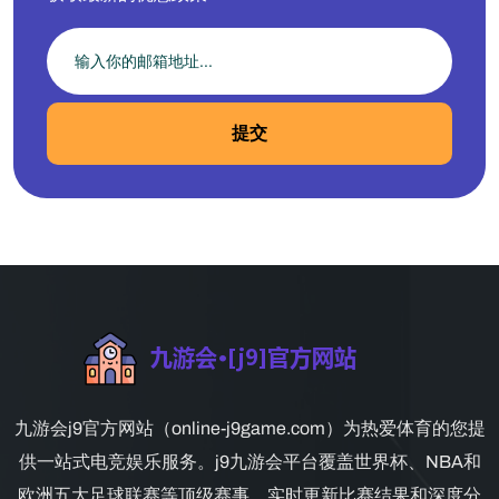
提交
九游会j9官方网站（online-j9game.com）为热爱体育的您提
供一站式电竞娱乐服务。j9九游会平台覆盖世界杯、NBA和
欧洲五大足球联赛等顶级赛事，实时更新比赛结果和深度分