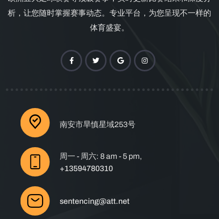
析，让您随时掌握赛事动态。专业平台，为您呈现不一样的
体育盛宴。
南安市旱慎星域253号
周一 - 周六: 8 am - 5 pm,
+13594780310
sentencing@att.net