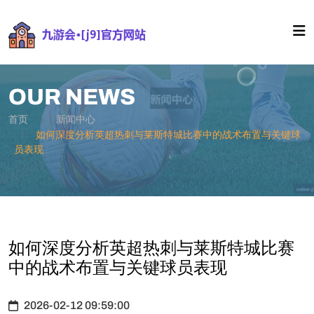
OUR NEWS
首页
新闻中心
如何深度分析英超热刺与莱斯特城比赛中的战术布置与关键球
员表现
如何深度分析英超热刺与莱斯特城比赛
中的战术布置与关键球员表现
2026-02-12 09:59:00