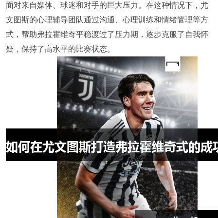
面对来自媒体、球迷和对手的巨大压力。在这种情况下，尤
文图斯的心理辅导团队通过沟通、心理训练和情绪管理等方
式，帮助弗拉霍维奇平稳渡过了压力期，逐步克服了自我怀
疑，保持了高水平的比赛状态。