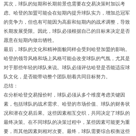
其次，球队的短期和长期前景也需要在交易决策时加以考
虑。哈登的加盟可能会在短期内提升球队实力，增加总冠军
的竞争力，但也有可能因为高薪和短期内的战术调整，导致
长期发展受限。因此，球队必须根据自己的目标来决定是否
愿意在短期内做出牺牲。
最后，球队的文化和精神面貌同样会受到哈登加盟的影响。
哈登的领导风格和场上风格可能会改变球队的气氛，尤其是
对于那些年轻的球队来说。球队必须评估哈登是否能适应球
队文化，是否能带动整个团队朝着共同目标努力。
总结：
在分析哈登交易报价时，球队必须从多个维度考虑关键因
素，包括球队的战术需求、哈登的市场价值、球队的财务状
况和潜在交易后果。这些因素相互交织，共同决定了球队的
最终决策。在不同球队的决策过程中，某些因素可能更为重
要，而其他因素则相对次要。最终，球队需要综合权衡这些