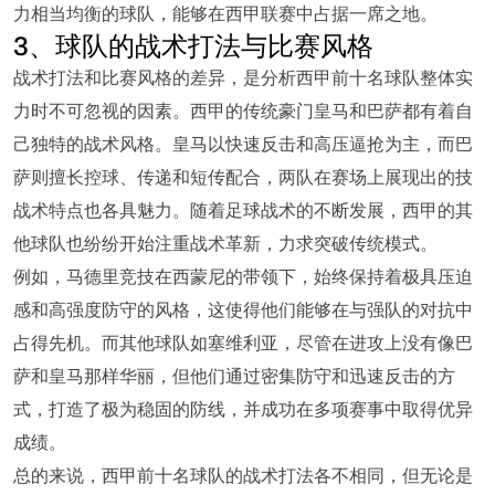
力相当均衡的球队，能够在西甲联赛中占据一席之地。
3、球队的战术打法与比赛风格
战术打法和比赛风格的差异，是分析西甲前十名球队整体实
力时不可忽视的因素。西甲的传统豪门皇马和巴萨都有着自
己独特的战术风格。皇马以快速反击和高压逼抢为主，而巴
萨则擅长控球、传递和短传配合，两队在赛场上展现出的技
战术特点也各具魅力。随着足球战术的不断发展，西甲的其
他球队也纷纷开始注重战术革新，力求突破传统模式。
例如，马德里竞技在西蒙尼的带领下，始终保持着极具压迫
感和高强度防守的风格，这使得他们能够在与强队的对抗中
占得先机。而其他球队如塞维利亚，尽管在进攻上没有像巴
萨和皇马那样华丽，但他们通过密集防守和迅速反击的方
式，打造了极为稳固的防线，并成功在多项赛事中取得优异
成绩。
总的来说，西甲前十名球队的战术打法各不相同，但无论是