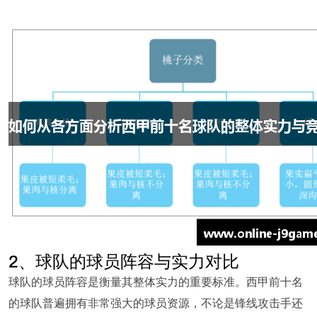
2、球队的球员阵容与实力对比
球队的球员阵容是衡量其整体实力的重要标准。西甲前十名
的球队普遍拥有非常强大的球员资源，不论是锋线攻击手还