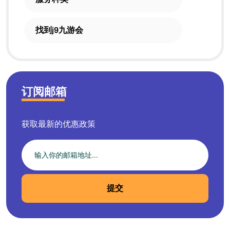
找到j9九游会
订阅邮箱
获取最新的优惠政策
提交