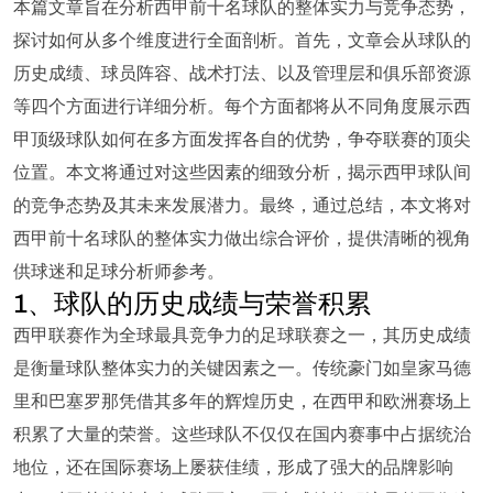
本篇文章旨在分析西甲前十名球队的整体实力与竞争态势，
探讨如何从多个维度进行全面剖析。首先，文章会从球队的
历史成绩、球员阵容、战术打法、以及管理层和俱乐部资源
等四个方面进行详细分析。每个方面都将从不同角度展示西
甲顶级球队如何在多方面发挥各自的优势，争夺联赛的顶尖
位置。本文将通过对这些因素的细致分析，揭示西甲球队间
的竞争态势及其未来发展潜力。最终，通过总结，本文将对
西甲前十名球队的整体实力做出综合评价，提供清晰的视角
供球迷和足球分析师参考。
1、球队的历史成绩与荣誉积累
西甲联赛作为全球最具竞争力的足球联赛之一，其历史成绩
是衡量球队整体实力的关键因素之一。传统豪门如皇家马德
里和巴塞罗那凭借其多年的辉煌历史，在西甲和欧洲赛场上
积累了大量的荣誉。这些球队不仅仅在国内赛事中占据统治
地位，还在国际赛场上屡获佳绩，形成了强大的品牌影响