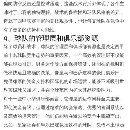
偏向防守反击还是控球压迫，这些战术背后都体现了各个主
帅对于比赛的独特理解。战术的多样性和球队风格的差异，
造就了西甲联赛丰富的竞技观赏性，也让每支球队在竞争中
有了更多的优势和可能性。
4、球队的管理层和俱乐部资源
除了球员和战术，球队的管理层和俱乐部资源也是决定西甲
前十名球队竞争态势的重要因素。一个高效的管理层不仅能
够在球员引进、财务运作等方面保持稳健，还能在危机时刻
做出快速且准确的决策。像皇马和巴萨这样的豪门俱乐部，
凭借雄厚的资金支持和国际化的市场运营，能够不断吸引世
界顶级球员加盟，并在全球范围内扩大其品牌影响力。
对于一些中小型俱乐部而言，管理层的运作同样至关重要。
即使资金有限，但通过精准的转会策略、优秀的青训系统以
及高效的运营管理，他们仍能够在激烈的竞争中脱颖而出。
比如，皇家社会和毕尔巴鄂竞技这样的球队，凭借本土球员