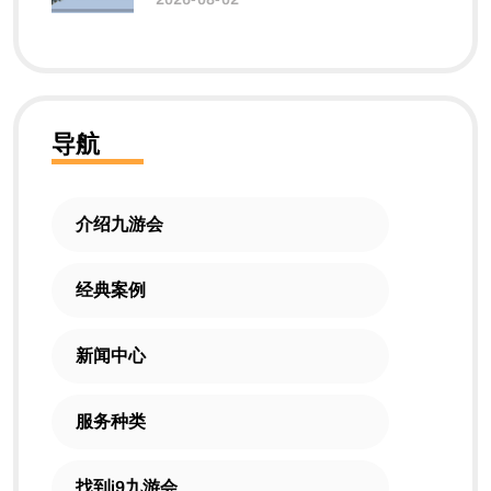
导航
介绍九游会
经典案例
新闻中心
服务种类
找到j9九游会