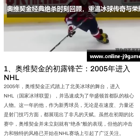
1、奥维契金的初露锋芒：2005年进入
NHL
2005年，奥维契金正式踏上了北美冰球的舞台，进入
NHL（国家冰球联盟），并迅速成为了华盛顿首都队的核心
人物。这一年的他，作为新秀球员，无论是在速度、力量还
是射门技巧方面，都展现出了非凡的天赋。虽然在初期的比
赛中，奥维契金并未立刻就有“绝杀”般的表现，但他的冲击
力和独特的风格已开始在NHL赛场上引起了广泛关注。