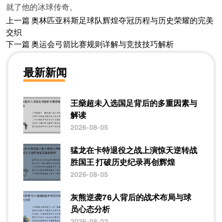
就了他的冰球传奇。
上一篇
奥林匹亚科斯足球队辉煌夺冠历程与历史荣耀的完美
交织
下一篇
奥运会弓箭比赛规则详解与竞技技巧解析
最新新闻
王燊超未入选国足背后的多重因素与
解读
2026-08-05
猛龙在卡特退役之战上演惊天逆转战
胜国王 打破历史纪录再创辉煌
2026-08-05
灰熊逆袭76人背后的战术布局与球
员心态分析
2026-08-02