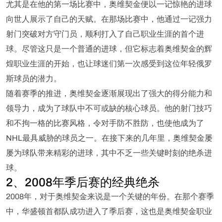
尤其是在他的第一场比赛中，奥维契金便以一记惊艳的进球
向世人展示了自己的天赋。在那场比赛中，他通过一记强力
射门突破对方守门员，顺利打入了自己职业生涯的首个进
球。尽管这只是一个普通的进球，但它标志着奥维契金的辉
煌职业生涯的开始，也让球迷们第一次感受到这位年轻俄罗
斯球员的潜力。
随着赛季的推进，奥维契金逐渐展现出了强大的得分能力和
领导力，成为了球队中不可或缺的核心球员。他的射门技巧
和不拘一格的比赛风格，令对手防不胜防，也使他成为了
NHL最具威胁的球员之一。在接下来的几年里，奥维契金屡
屡为球队带来精彩的进球，其中不乏一些关键时刻的绝杀进
球。
2、2008年季后赛的经典绝杀
2008年，对于奥维契金来说是一个关键的年份。在那个赛季
中，华盛顿首都队成功进入了季后赛，这也是奥维契金职业