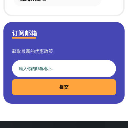
订阅邮箱
获取最新的优惠政策
提交