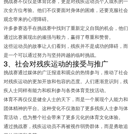
挑战赛不仅仅是体育比赛，更是对残疾运动员个人成长的一
次全方位考验。他们不仅要面对身体的困难，还要克服社会
观念带来的心理障碍。
许多参赛选手在挑战赛中找到了重新定义自我的机会，他们
通过比赛展现出的顽强与毅力，赢得了尊重和赞誉。
这些运动员的故事让人们看到，残疾并不是成功的障碍，而
是一个可以通过努力与坚持跨越的临时挑战。
3、社会对残疾运动的接受与推广
挑战赛通过媒体的广泛报道和观众的热情参与，推动了社会
对残疾运动的更加开放和包容的态度。人们逐渐意识到，残
疾人士同样有能力和权利参与各类体育竞技活动。
体育不再仅仅是健全人士的天下，而是一个展现个人能力和
团体精神的平台。这种变化不仅激励了更多残疾人士参与体
育活动，也为整个社会带来了更多元化的体育文化体验。
通过挑战赛，残疾运动员不再被视作弱势群体，而是勇敢追