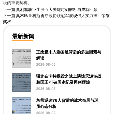
境的重要契机。
上一篇
奥利塞职业生涯五大关键时刻解析与成就回顾
下一篇
奥林匹亚科斯勇夺欧协联冠军展现强大实力捧回荣耀
奖杯
最新新闻
王燊超未入选国足背后的多重因素与
解读
2026-08-05
猛龙在卡特退役之战上演惊天逆转战
胜国王 打破历史纪录再创辉煌
2026-08-05
灰熊逆袭76人背后的战术布局与球
员心态分析
2026-08-02