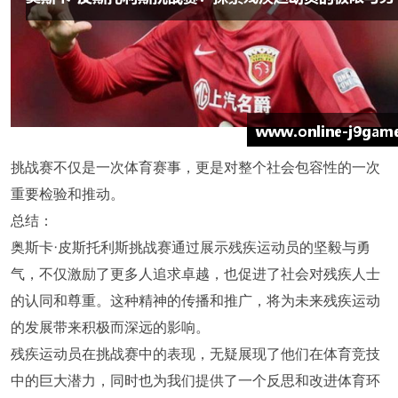
挑战赛不仅是一次体育赛事，更是对整个社会包容性的一次
重要检验和推动。
总结：
奥斯卡·皮斯托利斯挑战赛通过展示残疾运动员的坚毅与勇
气，不仅激励了更多人追求卓越，也促进了社会对残疾人士
的认同和尊重。这种精神的传播和推广，将为未来残疾运动
的发展带来积极而深远的影响。
残疾运动员在挑战赛中的表现，无疑展现了他们在体育竞技
中的巨大潜力，同时也为我们提供了一个反思和改进体育环