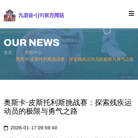
OUR NEWS
首页
新闻中心
奥斯卡·皮斯托利斯挑战赛：探索残疾运动员的极限与勇气之路
奥斯卡·皮斯托利斯挑战赛：探索残疾运
动员的极限与勇气之路
2026-01-17 09:59:40