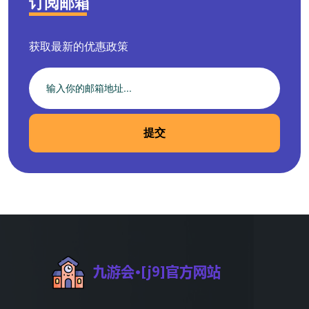
订阅邮箱
获取最新的优惠政策
提交