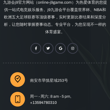
九游会j9官方网站（online-j9game.com）为热爱体育的您提
供一站式电竞娱乐服务。j9九游会平台覆盖世界杯、NBA和
欧洲五大足球联赛等顶级赛事，实时更新比赛结果和深度分
析，让您随时掌握赛事动态。专业平台，为您呈现不一样的
体育盛宴。
南安市旱慎星域253号
周一 - 周六: 8 am - 5 pm,
+13594780310