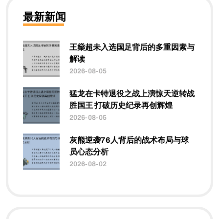
最新新闻
王燊超未入选国足背后的多重因素与
解读
2026-08-05
猛龙在卡特退役之战上演惊天逆转战
胜国王 打破历史纪录再创辉煌
2026-08-05
灰熊逆袭76人背后的战术布局与球
员心态分析
2026-08-02