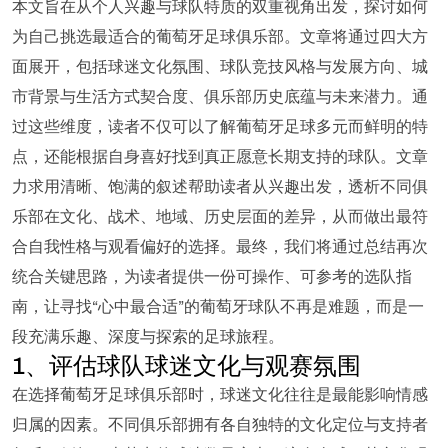
本文旨在从个人兴趣与球队特质的双重视角出发，探讨如何
为自己挑选最适合的葡萄牙足球俱乐部。文章将通过四大方
面展开，包括球迷文化氛围、球队竞技风格与发展方向、城
市背景与生活方式契合度、俱乐部历史底蕴与未来潜力。通
过这些维度，读者不仅可以了解葡萄牙足球多元而鲜明的特
点，还能根据自身喜好找到真正愿意长期支持的球队。文章
力求用清晰、饱满的叙述帮助读者从兴趣出发，透析不同俱
乐部在文化、战术、地域、历史层面的差异，从而做出最符
合自我性格与观看偏好的选择。最终，我们将通过总结再次
统合关键思路，为读者提供一份可操作、可参考的选队指
南，让寻找“心中最合适”的葡萄牙球队不再是难题，而是一
段充满乐趣、深度与探索的足球旅程。
1、评估球队球迷文化与观赛氛围
在选择葡萄牙足球俱乐部时，球迷文化往往是最能影响情感
归属的因素。不同俱乐部拥有各自独特的文化定位与支持者