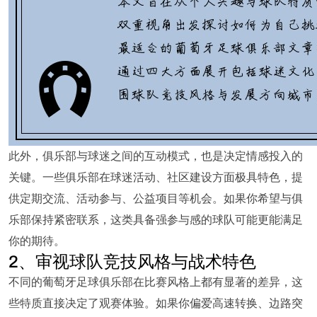
此外，俱乐部与球迷之间的互动模式，也是决定情感投入的
关键。一些俱乐部在球迷活动、社区建设方面极具特色，提
供定期交流、活动参与、公益项目等机会。如果你希望与俱
乐部保持紧密联系，这类具备强参与感的球队可能更能满足
你的期待。
2、审视球队竞技风格与战术特色
不同的葡萄牙足球俱乐部在比赛风格上都有显著的差异，这
些特质直接决定了观赛体验。如果你偏爱高速转换、边路突