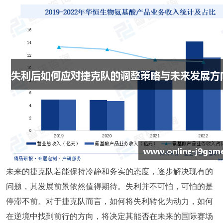
未来的捷克队若能保持冷静和务实的态度，逐步解决现有的
问题，其发展前景依然值得期待。失利并不可怕，可怕的是
停滞不前。对于捷克队而言，如何将失利转化为动力，如何
在逆境中找到前行的方向，将决定其能否在未来的国际赛场