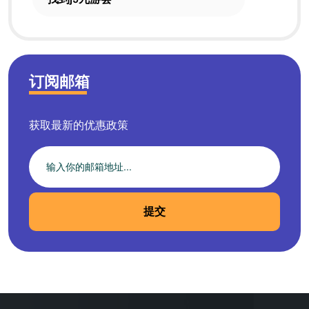
订阅邮箱
获取最新的优惠政策
提交