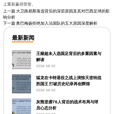
上重新赢得荣誉。
上一篇
大卫路易斯落选背后的深层原因及其对巴西足球的影
响分析
下一篇
奥巴梅扬拒绝加入法国队的五大原因深度解析
最新新闻
王燊超未入选国足背后的多重因素与
解读
2026-08-05
猛龙在卡特退役之战上演惊天逆转战
胜国王 打破历史纪录再创辉煌
2026-08-05
灰熊逆袭76人背后的战术布局与球
员心态分析