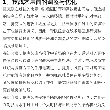
1、技战术层面的调整与优化
捷克队在过往的比赛中以稳固防守和高效反击闻名，但近期
的失利凸显了战术单一带来的弊端。面对对手的针对性部
署，捷克队的进攻手段显得乏力，防守体系在对手的持续冲
击下也暴露出漏洞。因此，球队亟需在战术层面进行调整，
探索更加多样化的进攻手段和更加灵活的防守策略，以避免
陷入被动局面。
在进攻端，捷克队应当强化中前场的创造力，通过引入更多
快速传递和边路突破的战术来丰富打法。同时，中场球员在
组织与调度方面的作用需要进一步提升，以便在面对高压逼
抢时能够有效化解危机，并为锋线球员创造更多得分机会。
通过增加进攻层次和速度变化，捷克队能够在未来的比赛中
更好地突破防线。
在防守端，捷克队需要注重防线的整体移动和补位，尤其是
在对抗高水平对手时，个人盯防与区域防守的结合将成为关