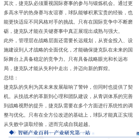
其次，捷克队必须重视国际赛事的参与与锻炼机会。通过更
多高水平的热身赛与友谊赛，球队能够积累宝贵的经验，也
能更快适应不同风格对手的挑战。只有在国际竞争中不断磨
砺，捷克队才能在关键赛事中真正展现出成熟与强大。
此外，管理层在战略层面还需要长远规划，从资金投入、设
施建设到人才战略的全面优化，才能确保捷克队在未来的国
际舞台上具备稳定的竞争力。只有具备战略眼光和长远布
局，捷克队才能从失利中走出，并迈向新的辉煌。
总结：
捷克队的失利为其未来发展敲响了警钟，但同时也提供了契
机。从技战术的革新到心理和团队建设，从青训体系的完善
到战略视野的提升，捷克队需要在多个方面进行系统性的调
整与优化。只有在全方位改进的基础上，球队才能真正实现
从失败中汲取经验，进而完成自我超越。