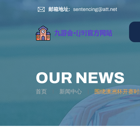
邮箱地址:
sentencing@att.net
OUR NEWS
首页
新闻中心
围绕澳洲杯开赛时