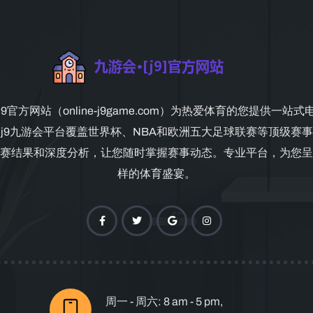
9官方网站（online-j9game.com）为热爱体育的您提供一站
j9九游会平台覆盖世界杯、NBA和欧洲五大足球联赛等顶级赛
赛结果和深度分析，让您随时掌握赛事动态。专业平台，为您呈
样的体育盛宴。
周一 - 周六: 8 am - 5 pm,