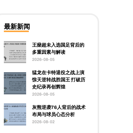
最新新闻
王燊超未入选国足背后的
多重因素与解读
2026-08-05
猛龙在卡特退役之战上演
惊天逆转战胜国王 打破历
史纪录再创辉煌
2026-08-05
灰熊逆袭76人背后的战术
布局与球员心态分析
2026-08-02