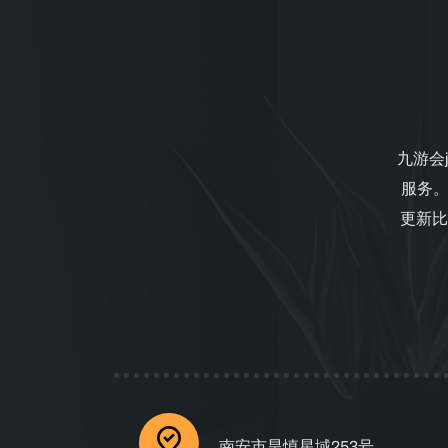
九游会j
服务。
更新比
南安市旱慎星域253号