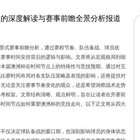
点的深度解读与赛事前瞻全景分析报道
全景式赛事前瞻分析，通过赛程节奏、队伍备战、球员状
述赛事时间安排背后的逻辑与影响。文章将从宏观格局到细
解本届澳洲杯在时间节点上的特殊性与竞技预期。通过对五
现比赛时间布局对各支队伍策略及表现的影响，还将提供对
。无论是关注赛事节奏变化的观众，还是希望洞察战术走势
参考框架。文章结构清晰、观点鲜明，旨在让读者在开赛前
各时间节点如何重塑澳洲杯的竞技走向。以下正文将从四大
它不仅决定球队备战的窗口期，也深刻影响球员的身体状态