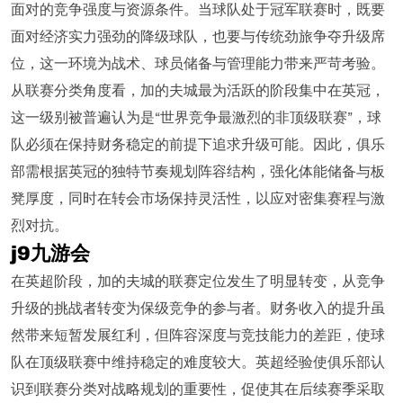
面对的竞争强度与资源条件。当球队处于冠军联赛时，既要
面对经济实力强劲的降级球队，也要与传统劲旅争夺升级席
位，这一环境为战术、球员储备与管理能力带来严苛考验。
从联赛分类角度看，加的夫城最为活跃的阶段集中在英冠，
这一级别被普遍认为是“世界竞争最激烈的非顶级联赛”，球
队必须在保持财务稳定的前提下追求升级可能。因此，俱乐
部需根据英冠的独特节奏规划阵容结构，强化体能储备与板
凳厚度，同时在转会市场保持灵活性，以应对密集赛程与激
烈对抗。
j9九游会
在英超阶段，加的夫城的联赛定位发生了明显转变，从竞争
升级的挑战者转变为保级竞争的参与者。财务收入的提升虽
然带来短暂发展红利，但阵容深度与竞技能力的差距，使球
队在顶级联赛中维持稳定的难度较大。英超经验使俱乐部认
识到联赛分类对战略规划的重要性，促使其在后续赛季采取