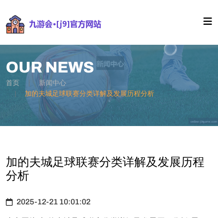
OUR NEWS
首页
新闻中心
加的夫城足球联赛分类详解及发展历程分析
加的夫城足球联赛分类详解及发展历程
分析
2025-12-21 10:01:02