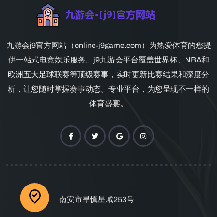
九游会j9官方网站（online-j9game.com）为热爱体育的您提
供一站式电竞娱乐服务。j9九游会平台覆盖世界杯、NBA和
欧洲五大足球联赛等顶级赛事，实时更新比赛结果和深度分
析，让您随时掌握赛事动态。专业平台，为您呈现不一样的
体育盛宴。
南安市旱慎星域253号