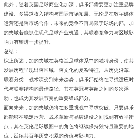
此外，随着英国足球商业化加深，俱乐部需要更加注重品牌
建设、多渠道收入结构与国际市场拓展。无论是在数字媒体
运营还是跨市场合作，未来的竞争不再局限于球场内部。加
的夫城若能抓住现代足球产业机遇，其联赛竞争力与区域影
响力有望进一步提升。
总结：
综上所述，加的夫城在英格兰足球体系中的独特身份，使其
发展历程呈现出跨区域、跨文化的复杂特征。从历史沿革、
联赛分类、战术演变到未来趋势，俱乐部始终在寻找适应时
代与联赛结构的最佳路径。其在英冠与英超之间的多次浮
动，也成为其发展节奏的重要组成部分。
面向未来，加的夫城仍将在多重挑战中寻求突破。只要俱乐
部能够在稳定运营、战术革新与品牌建设之间找到有效平衡
点，其在英伦足球版图中的角色将继续保持独特且重要的地
位，延续其百年历史积累的价值与影响力。