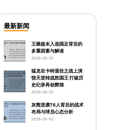
最新新闻
王燊超未入选国足背后的
多重因素与解读
2026-08-05
猛龙在卡特退役之战上演
惊天逆转战胜国王 打破历
史纪录再创辉煌
2026-08-05
灰熊逆袭76人背后的战术
布局与球员心态分析
2026-08-02