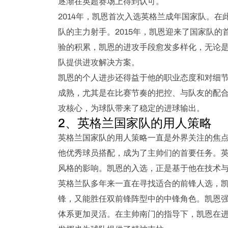
逐渐在英超赛场上得到认可。
2014年，凯恩首次入选英格兰成年国家队。
队的主力射手。2015年，凯恩迎来了国家队
验的积累，凯恩的进攻手段愈发多样化，无论
队提供进攻解决方案。
凯恩的个人进步还得益于他的职业态度和对细
成熟，尤其是在比赛节奏的把控、与队友的配
攻核心，为球队带来了稳定的进球输出。
2、英格兰国家队的用人策略
英格兰国家队的用人策略一直是外界关注的焦
他优秀球员搭配，成为了主帅们的首要任务。
风格的影响。凯恩的入选，正是基于他在技术
英格兰队多年来一直在寻找适合的前锋人选，
锋，又能胜任双前锋阵型中的中锋角色。凯恩
体系更加灵活。在主帅南门的指导下，凯恩在