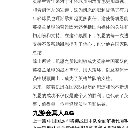
英格兰近年来对于年轻球员的培养也更加重视
和青训体系的完善，这为凯恩的崛起提供了有
年轻球员也逐渐承担起更多责任，这使得凯恩
英格兰足球的背景因素还包括国内媒体的关注和
切期盼和支持。在这种氛围下，凯恩的每一次
支持不仅帮助凯恩提升了信心，也让他在国家
总结：
综上所述，凯恩之所以能够成为英格兰国家队
英格兰足球的战术需求、用人策略、以及整体
员中脱颖而出，成为了英格兰队的支柱。
未来，随着凯恩在国家队经历的积淀和他不断
凯恩的成功不仅仅是他个人的胜利，也代表了
事，值得每一位年轻球员学习和借鉴。
九游会真人AG
上一篇
中国国足即将迎战日本队全面解析比赛
下一篇
哈达迪为何选择继续征战赛场 揭秘他不