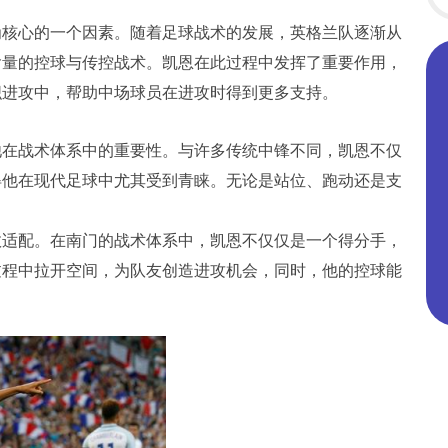
为核心的一个因素。随着足球战术的发展，英格兰队逐渐从
含量的控球与传控战术。凯恩在此过程中发挥了重要作用，
织进攻中，帮助中场球员在进攻时得到更多支持。
他在战术体系中的重要性。与许多传统中锋不同，凯恩不仅
得他在现代足球中尤其受到青睐。无论是站位、跑动还是支
效适配。在南门的战术体系中，凯恩不仅仅是一个得分手，
过程中拉开空间，为队友创造进攻机会，同时，他的控球能