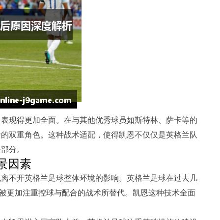
中表现得更加全面。在与其他优秀球员如斯特林、萨卡等的
者的双重角色。这种战术适配，使得凯恩不仅仅是英格兰队
一部分。
景因素
也离不开英格兰足球整体环境的影响。英格兰足球在过去几
渐被更加注重控球与配合的战术所替代。凯恩这种技术全面