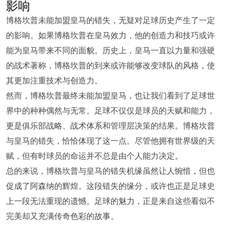
影响
博格坎普未能加盟皇马的错失，无疑对足球历史产生了一定
的影响。如果博格坎普在皇马效力，他的创造力和技巧或许
能为皇马带来不同的面貌。历史上，皇马一直以力量和强硬
的战术著称，博格坎普的到来或许能够改变球队的风格，使
其更加注重技术与创造力。
然而，博格坎普最终未能加盟皇马，也让我们看到了足球世
界中的种种偶然与无常。足球不仅仅是球员的天赋和能力，
更是俱乐部战略、战术体系和管理层决策的结果。博格坎普
与皇马的错失，恰恰体现了这一点。尽管他拥有世界级的天
赋，但有时球员的命运并不总是由个人能力决定。
总的来说，博格坎普与皇马的错失机缘虽然让人惋惜，但也
促成了阿森纳的辉煌。这段错失的缘分，或许也正是足球史
上一段无法重现的遗憾。足球的魅力，正是来自这些看似不
完美却又充满传奇色彩的故事。