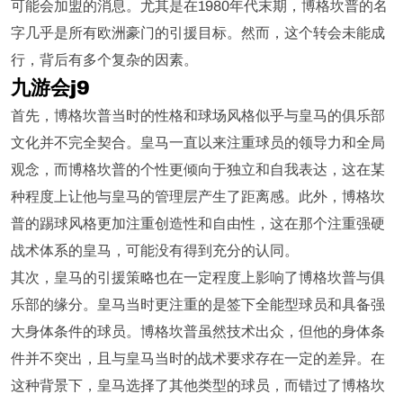
可能会加盟的消息。尤其是在1980年代末期，博格坎普的名
字几乎是所有欧洲豪门的引援目标。然而，这个转会未能成
行，背后有多个复杂的因素。
九游会j9
首先，博格坎普当时的性格和球场风格似乎与皇马的俱乐部
文化并不完全契合。皇马一直以来注重球员的领导力和全局
观念，而博格坎普的个性更倾向于独立和自我表达，这在某
种程度上让他与皇马的管理层产生了距离感。此外，博格坎
普的踢球风格更加注重创造性和自由性，这在那个注重强硬
战术体系的皇马，可能没有得到充分的认同。
其次，皇马的引援策略也在一定程度上影响了博格坎普与俱
乐部的缘分。皇马当时更注重的是签下全能型球员和具备强
大身体条件的球员。博格坎普虽然技术出众，但他的身体条
件并不突出，且与皇马当时的战术要求存在一定的差异。在
这种背景下，皇马选择了其他类型的球员，而错过了博格坎