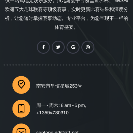
供一站式电竞娱乐服务。j9九游会平台覆盖世界杯、NBA和
欧洲五大足球联赛等顶级赛事，实时更新比赛结果和深度分
析，让您随时掌握赛事动态。专业平台，为您呈现不一样的
体育盛宴。
南安市旱慎星域253号
周一 - 周六: 8 am - 5 pm,
+13594780310
sentencing@att.net