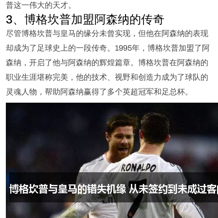
普这一伟大的天才。
3、博格坎普加盟阿森纳的传奇
尽管博格坎普与皇马的缘分未曾实现，但他在阿森纳的表现
却成为了足球史上的一段传奇。1995年，博格坎普加盟了阿
森纳，开启了他与阿森纳的辉煌篇章。博格坎普在阿森纳的
职业生涯堪称完美，他的技术、视野和创造力成为了球队的
灵魂人物，帮助阿森纳赢得了多个英超冠军和足总杯。