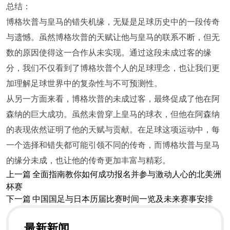
总结：
博格坎普与皇马的错失机缘，无疑是足球历史中的一段传奇
与遗憾。虽然博格坎普的天赋让他与皇马的联系不断，但无
数的原因使得这一合作从未实现。通过这段未成过客的缘
分，我们不仅看到了博格坎普个人的足球理念，也让我们更
加理解足球世界中的复杂性与不可预测性。
从另一方面来看，博格坎普的未成过客，最终促成了他在阿
森纳的巨大成功。虽然未曾穿上皇马的球衣，但他在阿森纳
的表现依然证明了他的天赋与贡献。在足球这项运动中，每
一个选择和错失都可能引领不同的传奇，而博格坎普与皇马
的缘分未成，也让他的传奇更加丰富与精彩。
上一篇
全面指南教你如何成功报名并参与激动人心的北美洲
杯赛
下一篇
中国国足与日本历届比赛时间一览及未来赛事安排
最新新闻