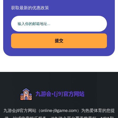
获取最新的优惠政策
提交
九游会j9官方网站（online-j9game.com）为热爱体育的您提