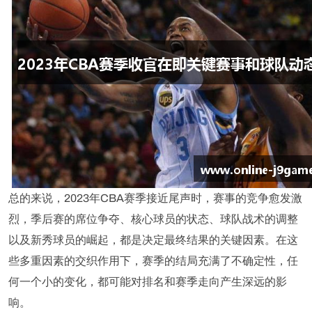
总的来说，2023年CBA赛季接近尾声时，赛事的竞争愈发激
烈，季后赛的席位争夺、核心球员的状态、球队战术的调整
以及新秀球员的崛起，都是决定最终结果的关键因素。在这
些多重因素的交织作用下，赛季的结局充满了不确定性，任
何一个小的变化，都可能对排名和赛季走向产生深远的影
响。