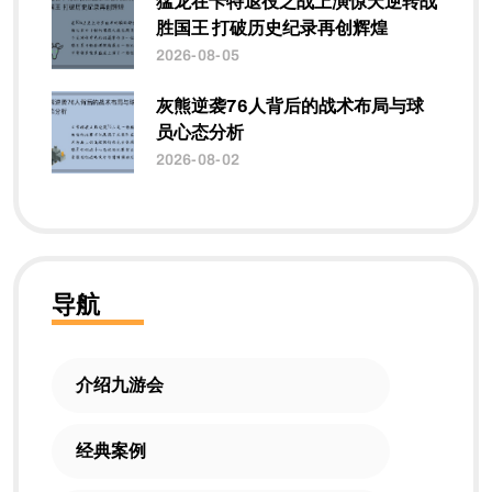
猛龙在卡特退役之战上演惊天逆转战
胜国王 打破历史纪录再创辉煌
2026-08-05
灰熊逆袭76人背后的战术布局与球
员心态分析
2026-08-02
导航
介绍九游会
经典案例