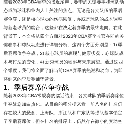
随着2023年CBA赛季的接近尾声，赛季的关键赛事和球队动
态成为球迷和业内人士关注的焦点。无论是各支队伍的季后
赛争夺，还是核心球员的伤病恢复，亦或是球队的战术调整
与新老球员的磨合，这些都在决定着赛季的最终走向。在此
背景下，本文将从四个方面对2023年CBA赛季收官在即的关
键赛事和球队动态进行详细分析。这四个方面分别是：1) 季
后赛席位争夺战，2) 核心球员的表现与健康状况，3) 球队战
术与打法的变化，4) 新秀球员的崛起与未来展望。通过这四
个维度，我们将全面了解当前CBA赛季的热潮和动向，为即
将到来的季后赛铺垫背景。
1、季后赛席位争夺战
随着2023年CBA常规赛的临近结束，各支球队的季后赛席位
争夺战愈加白热化。从目前的积分榜来看，前八名的排名仍
存在较大的悬念。上海队、浙江队和广东队等强队基本锁定
了季后赛席位，但在排名的排序上，仍然存在微小的变动空