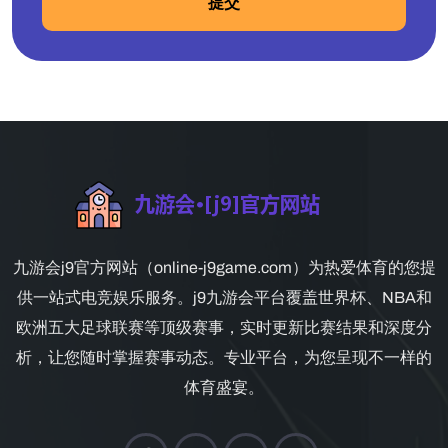
提交
九游会j9官方网站（online-j9game.com）为热爱体育的您提
供一站式电竞娱乐服务。j9九游会平台覆盖世界杯、NBA和
欧洲五大足球联赛等顶级赛事，实时更新比赛结果和深度分
析，让您随时掌握赛事动态。专业平台，为您呈现不一样的
体育盛宴。