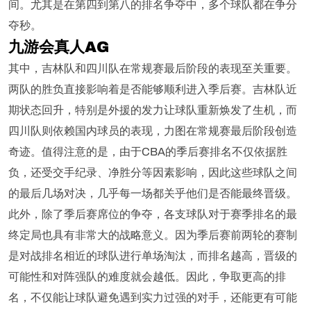
间。尤其是在第四到第八的排名争夺中，多个球队都在争分
夺秒。
九游会真人AG
其中，吉林队和四川队在常规赛最后阶段的表现至关重要。
两队的胜负直接影响着是否能够顺利进入季后赛。吉林队近
期状态回升，特别是外援的发力让球队重新焕发了生机，而
四川队则依赖国内球员的表现，力图在常规赛最后阶段创造
奇迹。值得注意的是，由于CBA的季后赛排名不仅依据胜
负，还受交手纪录、净胜分等因素影响，因此这些球队之间
的最后几场对决，几乎每一场都关乎他们是否能最终晋级。
此外，除了季后赛席位的争夺，各支球队对于赛季排名的最
终定局也具有非常大的战略意义。因为季后赛前两轮的赛制
是对战排名相近的球队进行单场淘汰，而排名越高，晋级的
可能性和对阵强队的难度就会越低。因此，争取更高的排
名，不仅能让球队避免遇到实力过强的对手，还能更有可能