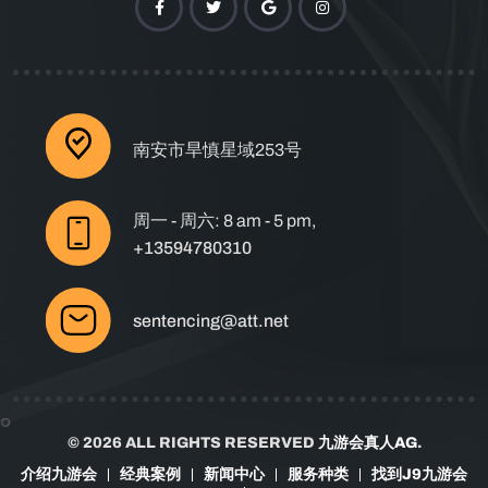
南安市旱慎星域253号
周一 - 周六: 8 am - 5 pm,
+13594780310
sentencing@att.net
© 2026 ALL RIGHTS RESERVED
九游会真人AG
.
介绍九游会
经典案例
新闻中心
服务种类
找到J9九游会