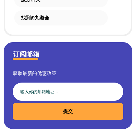
找到j9九游会
订阅邮箱
获取最新的优惠政策
提交