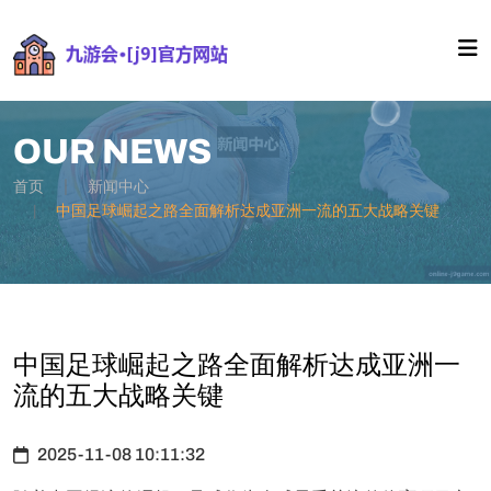
OUR NEWS
首页
新闻中心
中国足球崛起之路全面解析达成亚洲一流的五大战略关键
中国足球崛起之路全面解析达成亚洲一
流的五大战略关键
2025-11-08 10:11:32