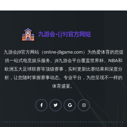
九游会j9官方网站（online-j9game.com）为热爱体育的您提
供一站式电竞娱乐服务。j9九游会平台覆盖世界杯、NBA和
欧洲五大足球联赛等顶级赛事，实时更新比赛结果和深度分
析，让您随时掌握赛事动态。专业平台，为您呈现不一样的
体育盛宴。