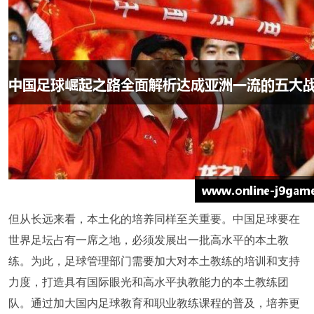
但从长远来看，本土化的培养同样至关重要。中国足球要在
世界足坛占有一席之地，必须发展出一批高水平的本土教
练。为此，足球管理部门需要加大对本土教练的培训和支持
力度，打造具有国际眼光和高水平执教能力的本土教练团
队。通过加大国内足球教育和职业教练课程的普及，培养更