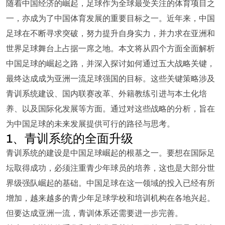
随着中国经济的崛起，足球作为全球最受关注的体育项目之
一，亦成为了中国体育发展的重要目标之一。近年来，中国
足球在不断寻求突破，努力提升自身实力，并力求在亚洲和
世界足球舞台上占据一席之地。本文将从四个方面全面解析
中国足球的崛起之路，并深入探讨如何通过五大战略关键，
最终达成成为亚洲一流足球强国的目标。这些关键策略涉及
青训系统建设、国内联赛改革、外籍教练引进与本土化培
养、以及国际化发展等方面。通过对这些战略的分析，旨在
为中国足球的未来发展提供可行的路径与思考。
1、青训系统的全面升级
青训系统的建设是中国足球崛起的根基之一。要想在国际足
坛取得成功，必须注重青少年球员的培养，这也是大部分世
界级强队崛起的基础。中国足球在这一领域的投入已经有所
增加，越来越多的青少年足球学校和培训机构在各地兴起。
但要达成亚洲一流，青训体系还需要进一步完善。