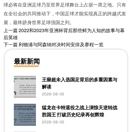
球必将在亚洲足球乃至世界足球舞台上占据一席之地。只有
在全社会的共同推动下，中国足球才能实现真正的跨越式发
展，最终跻身世界足球强国之列。
上一篇
2022和2023年亚洲杯背后那些鲜为人知的故事与幕
后英雄
下一篇
利物浦与阿森纳对决时间安排及赛程一览
最新新闻
王燊超未入选国足背后的多重因素与
解读
2026-08-05
猛龙在卡特退役之战上演惊天逆转战
胜国王 打破历史纪录再创辉煌
2026-08-05