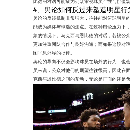
比德的对话可能成为公众审视球员个性与价值
4、舆论如何反过来塑造明星行
舆论的反馈机制非常强大，往往能对篮球明星
能成为媒体与球迷的焦点。在这种舆论压力下
象的情况下。马克西与恩比德的对话，若被公
更加注重团队合作与良好沟通；而如果这段对
图平息外界的批评。
舆论的导向不仅会影响球员在场外的行为，也
员来说，公众对他们的期望往往很高，因此在
克西与恩比德之间的互动，无论是正面的还是