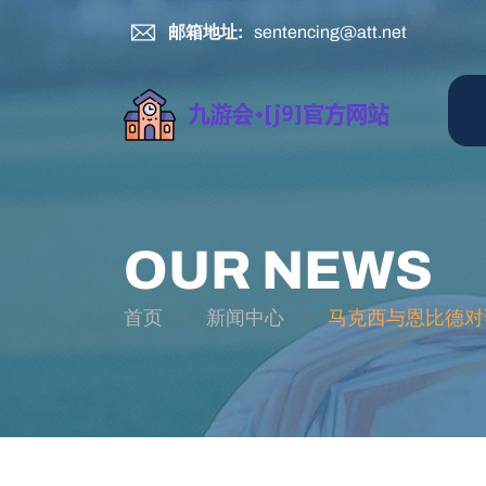
邮箱地址:
sentencing@att.net
OUR NEWS
首页
新闻中心
马克西与恩比德对