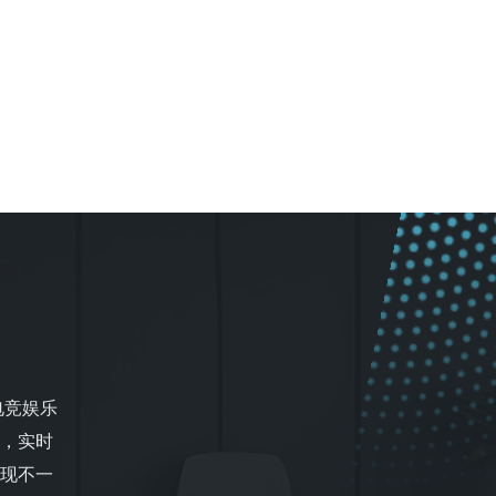
式电竞娱乐
事，实时
现不一