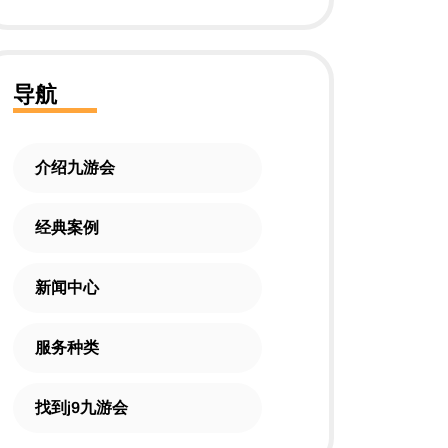
导航
介绍九游会
经典案例
新闻中心
服务种类
找到j9九游会