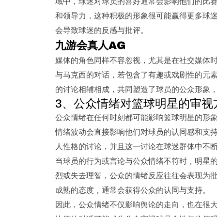
域中，球迷对球员的喜好通常会影响他们的比
和领导力，这种积极的形象很可能赢得更多球
会导致球迷的反感与批评。
九游会真人AG
媒体的角色同样不容忽视，尤其是在社交媒体
与马克西的对话，若包含了有趣或戏剧性的元
的讨论相辅相成，共同塑造了球员的公众形象
3、公众情绪对篮球明星的审视
公众情绪在任何时刻都可能影响篮球明星的形
情绪波动会直接影响他们对球员的认同感和支
人性格的讨论，并且这一讨论在球迷群体中不
当球员的行为或言论与公众情绪不符时，明星
烈或失去理智，公众的情绪反应往往会表现为
成熟的态度，通常会获得公众的认同与支持。
因此，公众情绪不仅影响舆论的走向，也在很