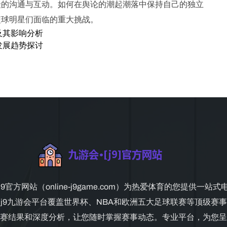
众的沟通与互动。如何在舆论的潮起潮落中保持自己的独立
篮球明星们面临的重大挑战。
及其影响分析
发展趋势探讨
9官方网站（online-j9game.com）为热爱体育的您提供一站
j9九游会平台覆盖世界杯、NBA和欧洲五大足球联赛等顶级赛
赛结果和深度分析，让您随时掌握赛事动态。专业平台，为您呈