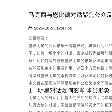
马克西与恩比德对话聚焦公众
2025-10-23 12:47:59
文章摘要：
篮球明星的公众形象一向是球迷、媒体和商业
下，任何一场小小的对话、言论或行为都可能
场互动如何深刻影响篮球明星的形象及舆论走
造球员形象中的重要作用。这四个方面包括：
情绪对篮球明星的审视方式、以及舆论如何反
本文旨在呈现篮球明星形象和公众舆论之间复
1、明星对话如何影响球员形象
明星之间的对话往往是人们关注的焦点，尤其
与恩比德的对话，不仅仅是两位球员之间的私