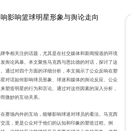
反响影响篮球明星形象与舆论走向
品牌争相关注的话题，尤其是在社交媒体和新闻报道的环境
引发舆论风暴。本文聚焦马克西与恩比德的对话，探讨了这
向。通过对四个方面的详细分析，本文揭示了公众反响在塑
明星对话如何影响球员形象、球迷和媒体的舆论反应、公众
过来塑造明星的行为和言论。通过对这些因素的深入分析，
杂而微妙的互动关系。
是在赛场内外的互动，能够影响球迷对球员的看法。马克西
下交流，更是公众对于他们的认知和印象的塑造过程。例