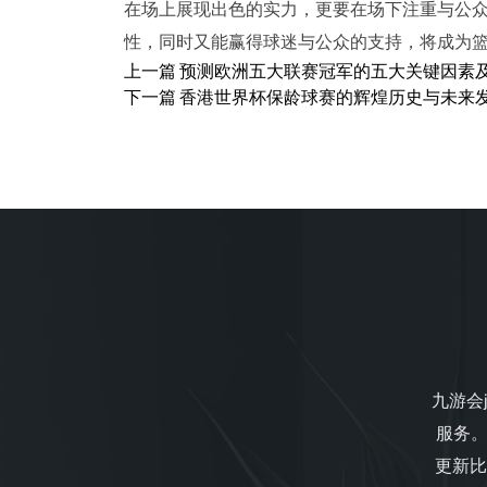
在场上展现出色的实力，更要在场下注重与公
性，同时又能赢得球迷与公众的支持，将成为
上一篇
预测欧洲五大联赛冠军的五大关键因素
下一篇
香港世界杯保龄球赛的辉煌历史与未来
九游会j
服务。
更新比