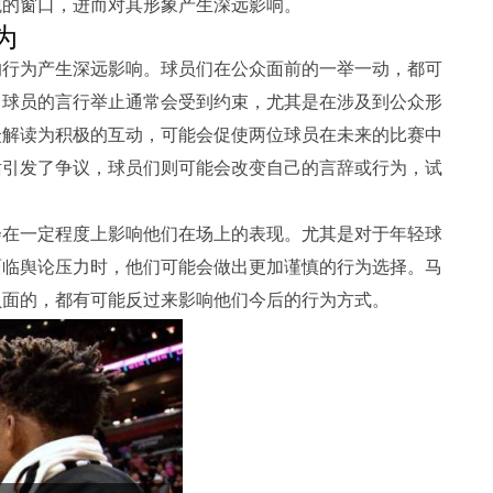
观的窗口，进而对其形象产生深远影响。
为
的行为产生深远影响。球员们在公众面前的一举一动，都可
，球员的言行举止通常会受到约束，尤其是在涉及到公众形
众解读为积极的互动，可能会促使两位球员在未来的比赛中
话引发了争议，球员们则可能会改变自己的言辞或行为，试
会在一定程度上影响他们在场上的表现。尤其是对于年轻球
面临舆论压力时，他们可能会做出更加谨慎的行为选择。马
负面的，都有可能反过来影响他们今后的行为方式。