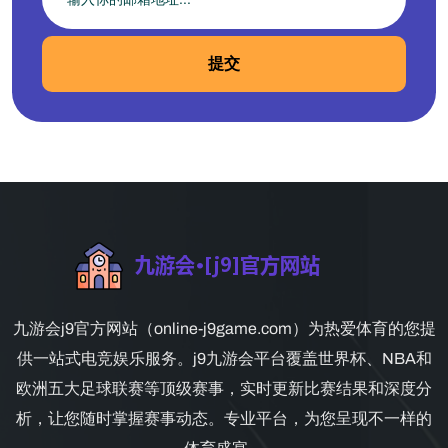
提交
九游会j9官方网站（online-j9game.com）为热爱体育的您提
供一站式电竞娱乐服务。j9九游会平台覆盖世界杯、NBA和
欧洲五大足球联赛等顶级赛事，实时更新比赛结果和深度分
析，让您随时掌握赛事动态。专业平台，为您呈现不一样的