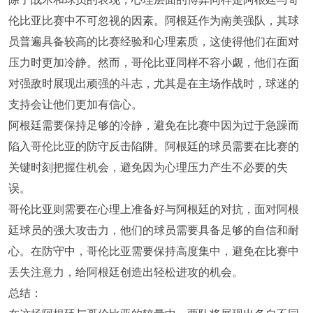
伦比亚比赛中不可忽视的因素。阿根廷作为南美强队，其球
员普遍具备较高的比赛经验和心理素质，这使得他们在面对
压力时更加冷静。然而，哥伦比亚同样不容小觑，他们在面
对强敌时展现出顽强的斗志，尤其是在主场作战时，球迷的
支持会让他们更加有信心。
阿根廷需要保持足够的冷静，避免在比赛中因为过于急躁而
陷入哥伦比亚的防守反击陷阱。阿根廷的球员需要在比赛的
关键时刻把握住机会，避免因为心理压力产生不必要的失
误。
哥伦比亚则需要在心理上准备好与阿根廷的对抗，面对阿根
廷球员的强大攻击力，他们的球员需要具备足够的自信和耐
心。在防守中，哥伦比亚需要保持高度集中，避免在比赛中
丢失注意力，给阿根廷创造出轻松进攻的机会。
总结：