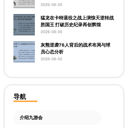
2026-08-05
猛龙在卡特退役之战上演惊天逆转战
胜国王 打破历史纪录再创辉煌
2026-08-05
灰熊逆袭76人背后的战术布局与球
员心态分析
2026-08-02
导航
介绍九游会