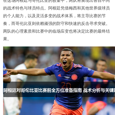
在这场阿根廷与哥伦比亚的较量中，两队将展现出各自不同
的战术特色与球员特点。阿根廷凭借梅西和其他世界级球员
的个人能力，以及灵活多变的战术体系，将主导比赛的节
奏，而哥伦比亚则依赖顽强的防守和快速的反击寻求突破。
两队的心理素质和比赛中的临场应变也将决定比赛的最终结
果。