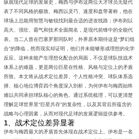
纵观现代足球的发展史，梅西与伊布这两位天才球员无疑代
表了不同风格的极致。梅西以灵巧、速度和盘带著称，他在
球场上总能用智慧与敏锐找到最合适的进攻线路；伊布则以
高大、强壮、霸气和技术全面闻名，是现代前锋中的全能代
表。当二人曾在巴塞罗那同队时，外界原本期待这是“梦幻组
合”的降临，然而现实却证明，他们并未能够形成理想的化学
反应。这种未能产生理想化配合的局面，不仅是球队技战术
体系上的难题，更是两位巨星在性格、风格与定位上的矛盾
所致。本文将从战术定位差异、个人性格冲突、球队体系选
择、核心地位博弈四个角度深入剖析，为何伊布与梅西始终
难以共同承担球队核心的角色。通过系统梳理，可以更清楚
理解足球世界里“巨星共存”的复杂性，以及其背后所蕴含的
战略与心理因素，从而对现代足球的发展逻辑提供参考。
1、战术定位差异显著
伊布与梅西最大的矛盾首先体现在战术定位上。伊布是一名