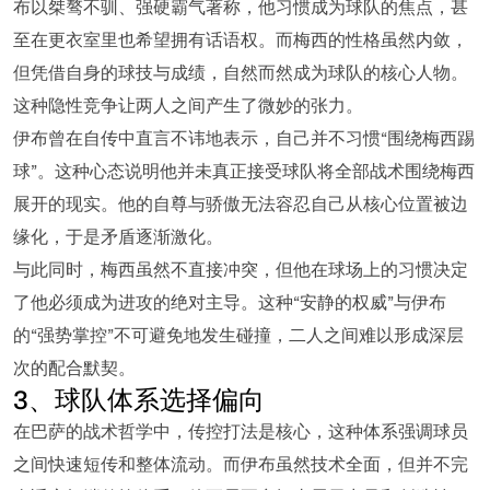
布以桀骜不驯、强硬霸气著称，他习惯成为球队的焦点，甚
至在更衣室里也希望拥有话语权。而梅西的性格虽然内敛，
但凭借自身的球技与成绩，自然而然成为球队的核心人物。
这种隐性竞争让两人之间产生了微妙的张力。
伊布曾在自传中直言不讳地表示，自己并不习惯“围绕梅西踢
球”。这种心态说明他并未真正接受球队将全部战术围绕梅西
展开的现实。他的自尊与骄傲无法容忍自己从核心位置被边
缘化，于是矛盾逐渐激化。
与此同时，梅西虽然不直接冲突，但他在球场上的习惯决定
了他必须成为进攻的绝对主导。这种“安静的权威”与伊布
的“强势掌控”不可避免地发生碰撞，二人之间难以形成深层
次的配合默契。
3、球队体系选择偏向
在巴萨的战术哲学中，传控打法是核心，这种体系强调球员
之间快速短传和整体流动。而伊布虽然技术全面，但并不完