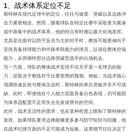
1、战术体系定位不足
斯特林在现代足球中的定位，往往与速度、突破以及边路冲
击力紧密相连。然而，随着球队在特定比赛中采取更为紧凑
或中路集中的战术体系，他的特点有时难以最大化地发挥。
尤其是在面对以防守反击为主的对手时，教练可能更倾向于
安排具备持球能力和中路串联能力的球员，以强化整体控场
能力，从而牺牲部分边路突破型选手的出场机会。
另一方面，球队的整体战术安排不仅关乎某一名球员的能
力，还取决于教练对于比赛形势的预测。例如，当战术核心
强调快速反抢与整体压迫时，斯特林的单兵突破并非不可或
缺。此时，即便他在个人能力层面具备出色表现，仍可能因
为体系适配度不足而失去先发或替补的空间。
此外，战术灵活性的需求，也在某种程度上限制了斯特林的
发挥。如果球队要求边锋能够更多参与防守轮转与回撤，他
在战术纪律方面的不足可能成为短板。这类细节往往决定了