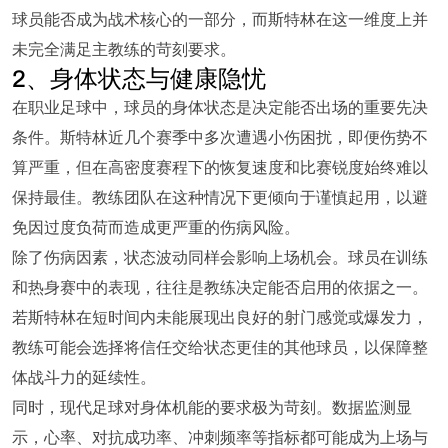
球员能否成为战术核心的一部分，而斯特林在这一维度上并
未完全满足主教练的苛刻要求。
2、身体状态与健康隐忧
在职业足球中，球员的身体状态是决定能否出场的重要先决
条件。斯特林近几个赛季中多次遭遇小伤困扰，即便伤势不
算严重，但在高密度赛程下的恢复速度和比赛锐度始终难以
保持最佳。教练团队在这种情况下更倾向于谨慎起用，以避
免因过度负荷而造成更严重的伤病风险。
除了伤病因素，状态波动同样会影响上场机会。球员在训练
和热身赛中的表现，往往是教练决定能否启用的依据之一。
若斯特林在短时间内未能展现出良好的射门感觉或爆发力，
教练可能会选择将信任交给状态更佳的其他球员，以保障整
体战斗力的延续性。
同时，现代足球对身体机能的要求极为苛刻。数据监测显
示，心率、对抗成功率、冲刺频率等指标都可能成为上场与