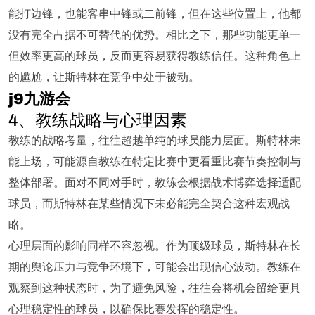
能打边锋，也能客串中锋或二前锋，但在这些位置上，他都
没有完全占据不可替代的优势。相比之下，那些功能更单一
但效率更高的球员，反而更容易获得教练信任。这种角色上
的尴尬，让斯特林在竞争中处于被动。
j9九游会
4、教练战略与心理因素
教练的战略考量，往往超越单纯的球员能力层面。斯特林未
能上场，可能源自教练在特定比赛中更看重比赛节奏控制与
整体部署。面对不同对手时，教练会根据战术博弈选择适配
球员，而斯特林在某些情况下未必能完全契合这种宏观战
略。
心理层面的影响同样不容忽视。作为顶级球员，斯特林在长
期的舆论压力与竞争环境下，可能会出现信心波动。教练在
观察到这种状态时，为了避免风险，往往会将机会留给更具
心理稳定性的球员，以确保比赛发挥的稳定性。