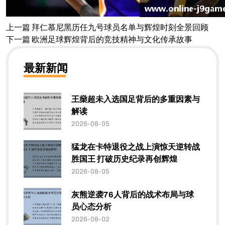
上一篇
拜仁慕尼黑历任九号球员名单与辉煌时刻全景回顾
下一篇
欧洲足球辉煌背后的竞技精神与文化传承故事
最新新闻
王燊超未入选国足背后的多重因素与
解读
2026-08-05
猛龙在卡特退役之战上演惊天逆转战
胜国王 打破历史纪录再创辉煌
2026-08-05
灰熊逆袭76人背后的战术布局与球
员心态分析
2026-08-02