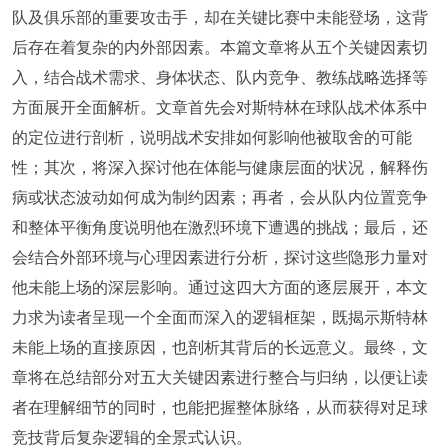
队及俱乐部的重要攻击手，却在关键比赛中未能登场，这背
后存在着复杂的内外部因素。本篇文章将从五个关键因素切
入，结合战术需求、身体状态、队内竞争、教练战略选择等
方面展开全面解析。文章首先会对斯特林在球队战术体系中
的定位进行剖析，说明战术安排如何影响他被取舍的可能
性；其次，将深入探讨他在体能与健康层面的状况，解释伤
病或状态波动如何成为制约因素；再者，会从队内位置竞争
和整体平衡角度说明他在激烈环境下遭遇的挑战；最后，还
会结合外部环境与心理因素进行分析，探讨这些隐形力量对
他未能上场的深层影响。通过这四大方面的逐层展开，本文
力求为读者呈现一个全面而深入的逻辑框架，既揭示斯特林
未能上场的直接原因，也剖析其背后的长远意义。最终，文
章将在总结部分对五大关键因素进行整合与归纳，以便让读
者在理解细节的同时，也能把握整体脉络，从而获得对足球
竞技背后复杂逻辑的全景式认识。