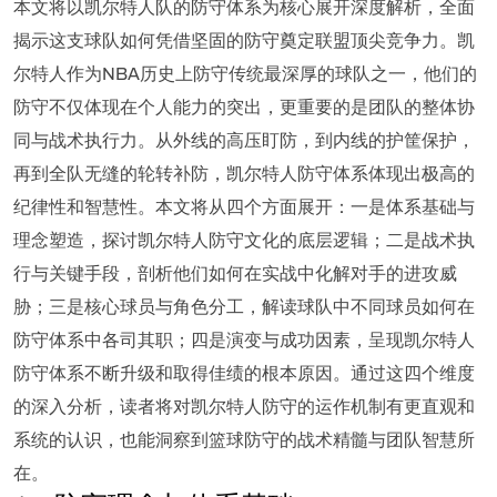
本文将以凯尔特人队的防守体系为核心展开深度解析，全面
揭示这支球队如何凭借坚固的防守奠定联盟顶尖竞争力。凯
尔特人作为NBA历史上防守传统最深厚的球队之一，他们的
防守不仅体现在个人能力的突出，更重要的是团队的整体协
同与战术执行力。从外线的高压盯防，到内线的护筐保护，
再到全队无缝的轮转补防，凯尔特人防守体系体现出极高的
纪律性和智慧性。本文将从四个方面展开：一是体系基础与
理念塑造，探讨凯尔特人防守文化的底层逻辑；二是战术执
行与关键手段，剖析他们如何在实战中化解对手的进攻威
胁；三是核心球员与角色分工，解读球队中不同球员如何在
防守体系中各司其职；四是演变与成功因素，呈现凯尔特人
防守体系不断升级和取得佳绩的根本原因。通过这四个维度
的深入分析，读者将对凯尔特人防守的运作机制有更直观和
系统的认识，也能洞察到篮球防守的战术精髓与团队智慧所
在。