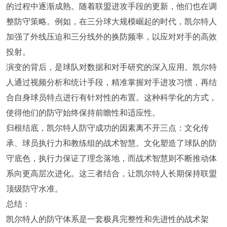
的过程中逐渐成熟。随着联盟进攻手段的更新，他们也在调
整防守策略。例如，在三分球大规模崛起的时代，凯尔特人
加强了外线压迫和三分线外的换防频率，以应对对手的高效
投射。
演变的背后，是球队对数据和对手研究的深入应用。凯尔特
人通过视频分析和统计手段，精准掌握对手进攻习惯，再结
合自身球员特点进行有针对性的布置。这种科学化的方式，
使得他们的防守始终保持前瞻性和适应性。
归根结底，凯尔特人防守成功的因素离不开三点：文化传
承、球员执行力和教练组的战术智慧。文化塑造了球队的防
守底色，执行力保证了理念落地，而战术智慧则不断推动体
系向更高层次进化。这三者结合，让凯尔特人长期保持联盟
顶级防守水准。
总结：
凯尔特人的防守体系是一套极具完整性和先进性的战术架