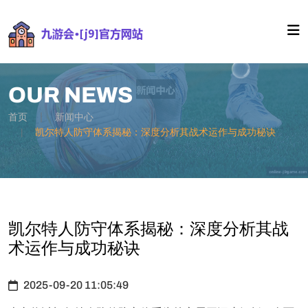
OUR NEWS
首页
新闻中心
凯尔特人防守体系揭秘：深度分析其战术运作与成功秘诀
凯尔特人防守体系揭秘：深度分析其战
术运作与成功秘诀
2025-09-20 11:05:49