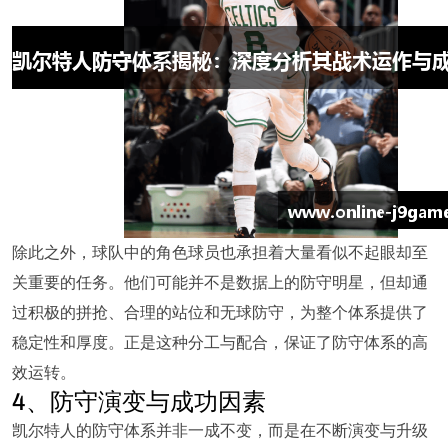
除此之外，球队中的角色球员也承担着大量看似不起眼却至
关重要的任务。他们可能并不是数据上的防守明星，但却通
过积极的拼抢、合理的站位和无球防守，为整个体系提供了
稳定性和厚度。正是这种分工与配合，保证了防守体系的高
效运转。
4、防守演变与成功因素
凯尔特人的防守体系并非一成不变，而是在不断演变与升级