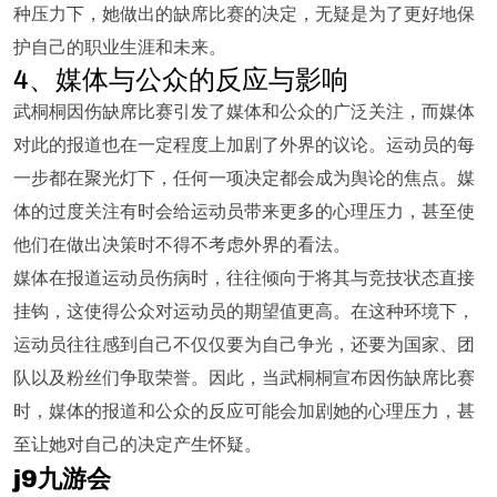
种压力下，她做出的缺席比赛的决定，无疑是为了更好地保
护自己的职业生涯和未来。
4、媒体与公众的反应与影响
武桐桐因伤缺席比赛引发了媒体和公众的广泛关注，而媒体
对此的报道也在一定程度上加剧了外界的议论。运动员的每
一步都在聚光灯下，任何一项决定都会成为舆论的焦点。媒
体的过度关注有时会给运动员带来更多的心理压力，甚至使
他们在做出决策时不得不考虑外界的看法。
媒体在报道运动员伤病时，往往倾向于将其与竞技状态直接
挂钩，这使得公众对运动员的期望值更高。在这种环境下，
运动员往往感到自己不仅仅要为自己争光，还要为国家、团
队以及粉丝们争取荣誉。因此，当武桐桐宣布因伤缺席比赛
时，媒体的报道和公众的反应可能会加剧她的心理压力，甚
至让她对自己的决定产生怀疑。
j9九游会