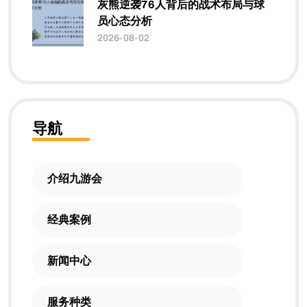
灰熊逆袭76人背后的战术布局与球
员心态分析
2026-08-02
导航
介绍九游会
经典案例
新闻中心
服务种类