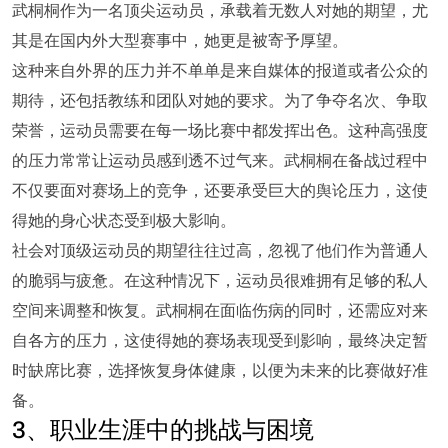
武桐桐作为一名顶尖运动员，承载着无数人对她的期望，尤
其是在国内外大型赛事中，她更是被寄予厚望。
这种来自外界的压力并不单单是来自媒体的报道或者公众的
期待，还包括教练和团队对她的要求。为了争夺名次、争取
荣誉，运动员需要在每一场比赛中都发挥出色。这种高强度
的压力常常让运动员感到透不过气来。武桐桐在备战过程中
不仅要面对赛场上的竞争，还要承受巨大的舆论压力，这使
得她的身心状态受到极大影响。
社会对顶级运动员的期望往往过高，忽视了他们作为普通人
的脆弱与疲惫。在这种情况下，运动员很难拥有足够的私人
空间来调整和恢复。武桐桐在面临伤病的同时，还需应对来
自各方的压力，这使得她的赛场表现受到影响，最终决定暂
时缺席比赛，选择恢复身体健康，以便为未来的比赛做好准
备。
3、职业生涯中的挑战与困境